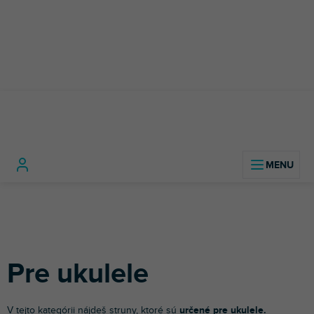
Prejsť
na
obsah
Hudobné
Gitarové
Pre
Domov
nástroje
Gitary
struny
ukulele
Pre ukulele
V tejto kategórii nájdeš struny, ktoré sú
určené pre ukulele.