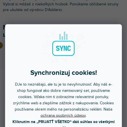
Vybrať si môžeš z niekoľkých hrúbok. Ponúkame obľúbené struny
pre ukulele od výrobcu D'Addario.
Najpredávanejšie v kategórii Pre
ukulele
US 2428 Biele nylonové struny na ukulele Civin
Skladom na predajni
(
3 ks
)
2,09 €
Synchronizuj cookies!
R
V
a
ý
DJe to neznášajú, ale tu je to nevyhnutnosť. Aby náš e-
Odporúčame
d
p
shop fungoval ako dobre namixovaný set, používame
e
i
NAJLACNEJŠIE
cookies. Vďaka nim ti zobrazíme relevantné ponuky,
n
s
zrýchlime web a zlepšíme zážitok z nakupovania. Cookies
NAJDRAHŠIE
i
p
používame okrem iného na personalizáciu reklám. Naša
e
r
ochrana osobných údajov
.
NAJPREDÁVANEJŠIE
p
o
Kliknutím na „PRIJATŤ VŠETKO“ dáš súhlas so všetkými