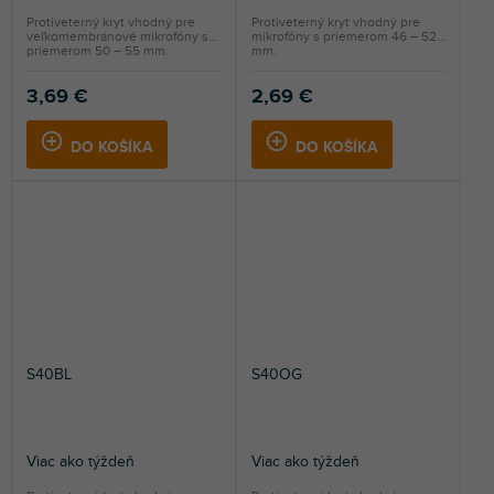
Protiveterný kryt vhodný pre
Protiveterný kryt vhodný pre
veľkomembránové mikrofóny s
mikrofóny s priemerom 46 – 52
priemerom 50 – 55 mm.
mm.
3,69 €
2,69 €
DO KOŠÍKA
DO KOŠÍKA
S40BL
S40OG
Viac ako týždeň
Viac ako týždeň