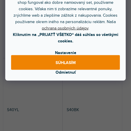
shop fungoval ako dobre namixovaný set, používame
Skladom na predajni
(
1 ks
)
Skladom na predajni
(
1 ks
)
cookies. Vďaka nim ti zobrazíme relevantné ponuky,
zrýchlime web a zlepšíme zážitok z nakupovania. Cookies
Univerzálny pop filter pre
Príslušenstvo pre Tascam DR-
štúdiové použitie.
70D, protiveterný kryt, sánkový
používame okrem iného na personalizáciu reklám. Naša
adaptér, 2x mini...
ochrana osobných údajov
.
Kliknutím na „PRIJATŤ VŠETKO“ dáš súhlas so všetkými
57,90 €
47,30 €
cookies.
DO KOŠÍKA
DO KOŠÍKA
Nastavenie
SÚHLASÍM
Odmietnuť
S40YL
S40BK