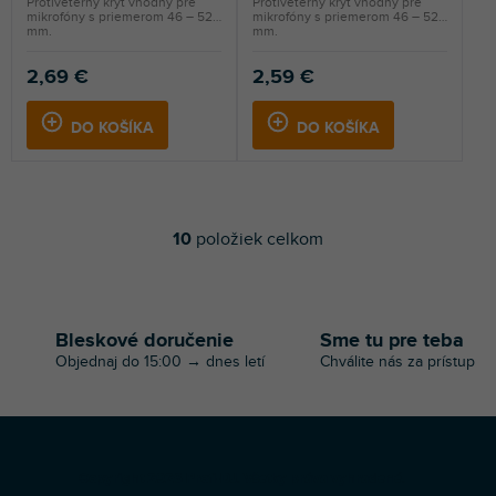
Protiveterný kryt vhodný pre
Protiveterný kryt vhodný pre
mikrofóny s priemerom 46 – 52
mikrofóny s priemerom 46 – 52
mm.
mm.
2,69 €
2,59 €
DO KOŠÍKA
DO KOŠÍKA
10
položiek celkom
O
v
l
á
d
Bleskové doručenie
Sme tu pre teba
a
Objednaj do 15:00 → dnes letí
Chválite nás za prístup
c
i
e
p
r
Z
v
Copyright 2026
Profi-DJ
. Všetky práva vyhradené.