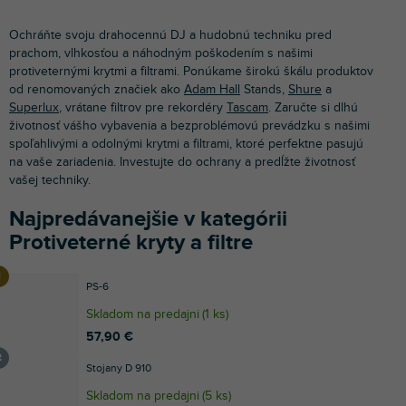
Ochráňte svoju drahocennú DJ a hudobnú techniku pred
prachom, vlhkosťou a náhodným poškodením s našimi
protiveternými krytmi a filtrami. Ponúkame širokú škálu produktov
od renomovaných značiek ako
Adam Hall
Stands,
Shure
a
Superlux
, vrátane filtrov pre rekordéry
Tascam
. Zaručte si dlhú
životnosť vášho vybavenia a bezproblémovú prevádzku s našimi
spoľahlivými a odolnými krytmi a filtrami, ktoré perfektne pasujú
na vaše zariadenia. Investujte do ochrany a predĺžte životnosť
vašej techniky.
Najpredávanejšie v kategórii
Protiveterné kryty a filtre
PS-6
Skladom na predajni
(
1 ks
)
57,90 €
Stojany D 910
Skladom na predajni
(
5 ks
)