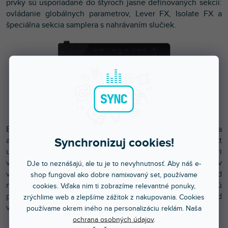
prvky sú usporiadané do štyroch jasne definovaných sekcií:
ovládanie globálnych parametrov, Lever FX, Isolate FX a
špeciálna sekcia samplera s nahrávaním slučiek.
Efekty je možné spúšťať pomocou páčok – stlačením sa
Synchronizuj cookies!
aktivuje krátky punch, zatiaľ čo zdvihnutím sa efekt
uzamkne na mieste – alebo pomocou sekcie Isolate FX. Tri
veľké potenciometre umožňujú selektívne použitie efektov
DJe to neznášajú, ale tu je to nevyhnutnosť. Aby náš e-
v celom frekvenčnom spektre s presnou kontrolou nad
shop fungoval ako dobre namixovaný set, používame
mierou pridania intenzity. Obe skupiny efektov majú
cookies. Vďaka nim ti zobrazíme relevantné ponuky,
podparametre, ktoré menia správanie v závislosti od
zrýchlime web a zlepšíme zážitok z nakupovania. Cookies
vybraného FX.
používame okrem iného na personalizáciu reklám. Naša
ochrana osobných údajov
.