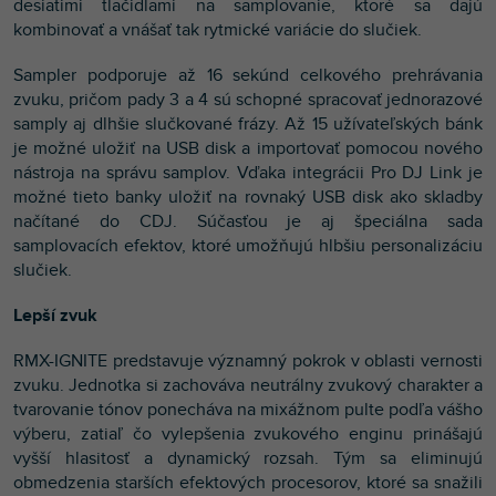
desiatimi tlačidlami na samplovanie, ktoré sa dajú
kombinovať a vnášať tak rytmické variácie do slučiek.
Sampler podporuje až 16 sekúnd celkového prehrávania
zvuku, pričom pady 3 a 4 sú schopné spracovať jednorazové
samply aj dlhšie slučkované frázy. Až 15 užívateľských bánk
je možné uložiť na USB disk a importovať pomocou nového
nástroja na správu samplov. Vďaka integrácii Pro DJ Link je
možné tieto banky uložiť na rovnaký USB disk ako skladby
načítané do CDJ. Súčasťou je aj špeciálna sada
samplovacích efektov, ktoré umožňujú hlbšiu personalizáciu
slučiek.
Lepší zvuk
RMX-IGNITE predstavuje významný pokrok v oblasti vernosti
zvuku. Jednotka si zachováva neutrálny zvukový charakter a
tvarovanie tónov ponecháva na mixážnom pulte podľa vášho
výberu, zatiaľ čo vylepšenia zvukového enginu prinášajú
vyšší hlasitosť a dynamický rozsah. Tým sa eliminujú
obmedzenia starších efektových procesorov, ktoré sa snažili