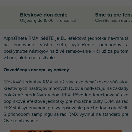
Bleskové doručenie
Sme tu pre teb
Objednaj do 15:00 → dnes letí
Chválite nás za prís
AlphaTheta RMX-IGNITE je DJ efektová jednotka navrhnutá
na budovanie vášho setu, vylepšenie prechodov a
poskytnutie nástrojov na živé remixovanie – či už za pultom
v bare, alebo na festivale.
Osvedčený koncept, vylepšený
Efektové jednotky RMX sú už viac ako desať rokov súčasťou
kreatívnych nástrojov mnohých DJov a nadväzujú na základy
položené predošlým radom EFX. Pôvodne koncipované ako
doplnkové efektové jednotky pre mixážne pulty DJM, sa rad
EFX stal synonymom pre vylepšovanie prechodov a gradácií.
S príchodom samplingu sa rad RMX vyvinul na štandard pre
živé remixovanie.