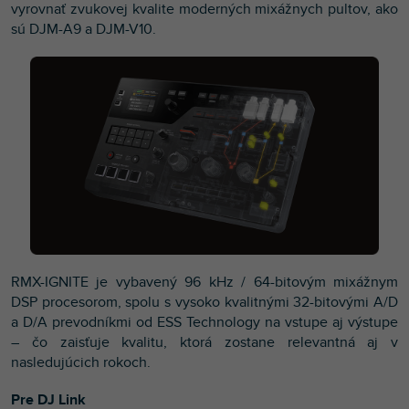
vyrovnať zvukovej kvalite moderných mixážnych pultov, ako
sú DJM-A9 a DJM-V10.
RMX-IGNITE je vybavený 96 kHz / 64-bitovým mixážnym
DSP procesorom, spolu s vysoko kvalitnými 32-bitovými A/D
a D/A prevodníkmi od ESS Technology na vstupe aj výstupe
– čo zaisťuje kvalitu, ktorá zostane relevantná aj v
nasledujúcich rokoch.
Pre DJ Link