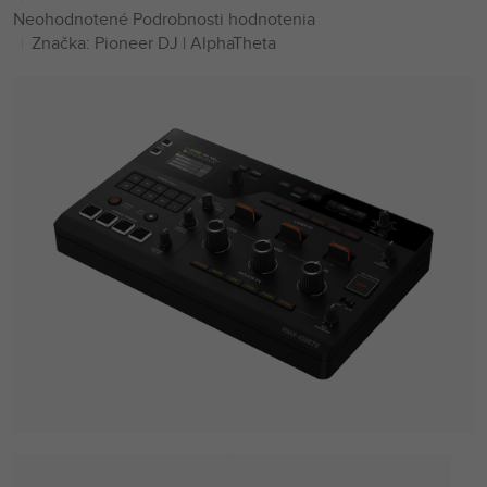
Priemerné
Neohodnotené
Podrobnosti hodnotenia
hodnotenie
Značka:
Pioneer DJ | AlphaTheta
produktu
je
0,0
z
5
hviezdičiek.