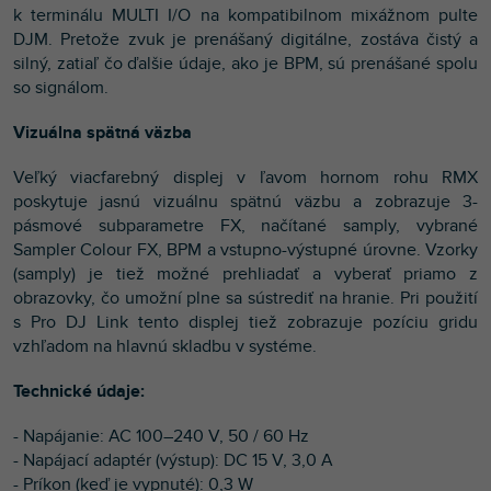
k terminálu MULTI I/O na kompatibilnom mixážnom pulte
DJM. Pretože zvuk je prenášaný digitálne, zostáva čistý a
silný, zatiaľ čo ďalšie údaje, ako je BPM, sú prenášané spolu
so signálom.
Vizuálna spätná väzba
Veľký viacfarebný displej v ľavom hornom rohu RMX
poskytuje jasnú vizuálnu spätnú väzbu a zobrazuje 3-
pásmové subparametre FX, načítané samply, vybrané
Sampler Colour FX, BPM a vstupno-výstupné úrovne. Vzorky
(samply) je tiež možné prehliadať a vyberať priamo z
obrazovky, čo umožní plne sa sústrediť na hranie. Pri použití
s Pro DJ Link tento displej tiež zobrazuje pozíciu gridu
vzhľadom na hlavnú skladbu v systéme.
Technické údaje:
- Napájanie: AC 100–240 V, 50 / 60 Hz
- Napájací adaptér (výstup): DC 15 V, 3,0 A
- Príkon (keď je vypnuté): 0,3 W