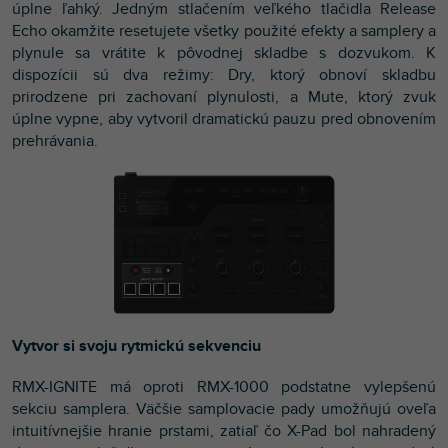
úplne ľahký. Jedným stlačením veľkého tlačidla Release
Echo okamžite resetujete všetky použité efekty a samplery a
plynule sa vrátite k pôvodnej skladbe s dozvukom. K
dispozícii sú dva režimy: Dry, ktorý obnoví skladbu
prirodzene pri zachovaní plynulosti, a Mute, ktorý zvuk
úplne vypne, aby vytvoril dramatickú pauzu pred obnovením
prehrávania.
Vytvor si svoju rytmickú sekvenciu
RMX-IGNITE má oproti RMX-1000 podstatne vylepšenú
sekciu samplera. Väčšie samplovacie pady umožňujú oveľa
intuitívnejšie hranie prstami, zatiaľ čo X-Pad bol nahradený