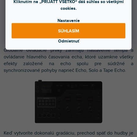
Kliknutím na „PRIJATŤ VŠETKO“ dáš súhlas so všetkými
cookies.
Nastavenie
SÚHLASÍM
Odmietnuť
Globálne ovládacie prvky zahŕňajú nastavenie tempa a
ovládanie hlavného časovania echa, ktoré uzamkne všetky
efekty založené na echo spolu pre súdržné a
synchronizované pohyby naprieč Echo, Solo a Tape Echo.
Keď vytvoríte dokonalú gradáciu, prechod späť do hudby je