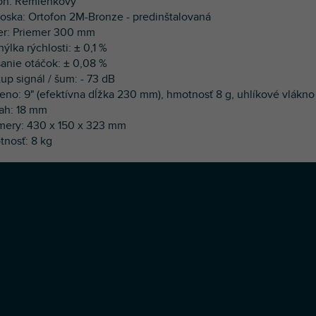
on: Remienkový
noska: Ortofon 2M-Bronze - predinštalovaná
ier: Priemer 300 mm
ýlka rýchlosti: ± 0,1 %
ísanie otáčok: ± 0,08 %
up signál / šum: - 73 dB
eno: 9" (efektívna dĺžka 230 mm), hmotnosť 8 g, uhlíkové vlákno
sah: 18 mm
mery: 430 x 150 x 323 mm
tnosť: 8 kg