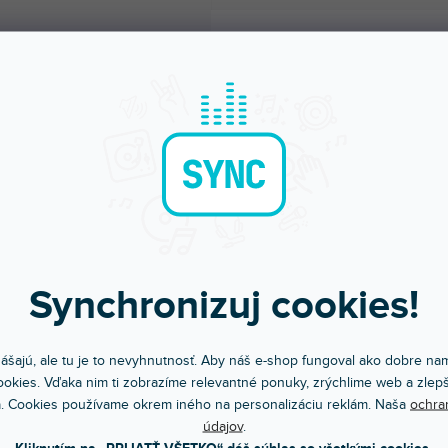
Synchronizuj cookies!
Bleskové doručenie
Sme tu pre teba
Objednaj do 15:00 → dnes letí
Chválite nás za prístu
ášajú, ale tu je to nevyhnutnosť. Aby náš e-shop fungoval ako dobre nam
okies. Vďaka nim ti zobrazíme relevantné ponuky, zrýchlime web a zlepš
. Cookies používame okrem iného na personalizáciu reklám. Naša
ochra
POPIS
HODNOTENI
údajov
.