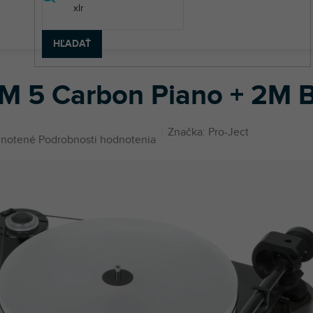
HĽADAŤ
ovým pohonom
RPM 5 Carbon Piano + 2M Bronze
M 5 Carbon Piano + 2M 
Značka:
Pro-Ject
né
notené
Podrobnosti hodnotenia
enie
u
iek.