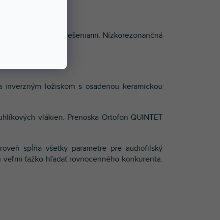
ými inovatívnymi riešeniami. Nízkorezonančná
 trenia
u a inverzným ložiskom s osadenou keramickou
 uhlíkových vlákien. Prenoska Ortofon QUINTET
roveň spĺňa všetky parametre pre audiofilský
en veľmi ťažko hľadať rovnocenného konkurenta.