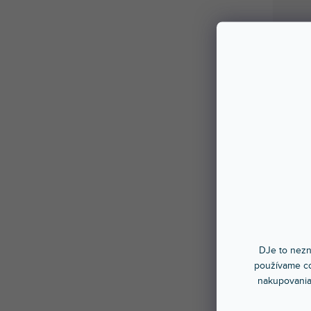
DJe to nezn
používame co
nakupovania