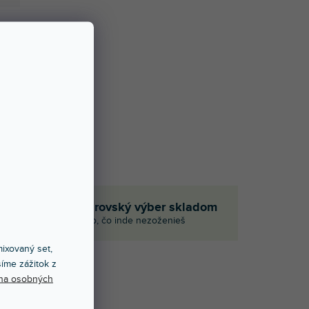
Obrovský výber skladom
p
Aj to, čo inde nezoženieš
ixovaný set,
íme zážitok z
na osobných
E