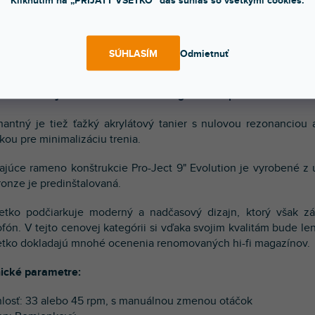
Kliknutím na „PRIJATŤ VŠETKO“ dáš súhlas so všetkými cookies.
ajúci gramofón audiofilskej konštrukcie
 CARBON je audiofilský gramofón s moderným dizajnom a mnoh
SÚHLASÍM
Odmietnuť
dňa je osadená na 3 hrotoch so sorbotanovým tlmením.
zné ložisko je osadené keramickou guľôčkou pre minimalizáciu
antný je tiež ťažký akrylátový tanier s nulovou rezonancio
kou pre minimalizáciu trenia.
ajúce rameno konštrukcie Pro-Ject 9" Evolution je vyrobené z
onze je predinštalovaná.
etko podčiarkuje moderný a nadčasový dizajn, ktorý však zá
fón. V tejto cenovej kategórii si vďaka svojim kvalitám bude l
etko dokladajú mnohé ocenenia renomovaných hi-fi magazínov.
ické parametre:
hlosť: 33 alebo 45 rpm, s manuálnou zmenou otáčok