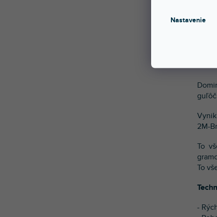
Vynik
Nastavenie
RPM 5
zákla
Inver
Domin
guľôč
Vynik
2M-Br
To vš
gramo
To vš
Techn
- Rýc