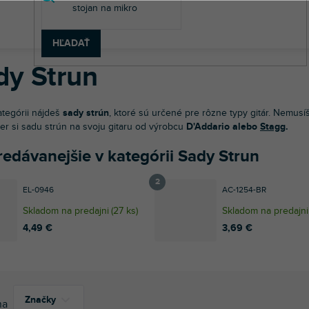
v
dobné nástroje
Gitary
Gitarové struny
Sady Strun
HĽADAŤ
dy Strun
ategórii nájdeš
sady strún
, ktoré sú určené pre rôzne typy gitár. Nemusíš
ber si sadu strún na svoju gitaru od výrobcu
D'Addario alebo
Stagg
.
redávanejšie v kategórii Sady Strun
EL-0946
AC-1254-BR
Skladom na predajni
(
27 ks
)
Skladom na predajni
4,49 €
3,69 €
Značky
na