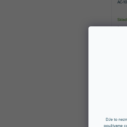
AC-1
Sklad
Sada s
bronze
5,3
🔥 S
DJe to nezn
AC-1
používame co