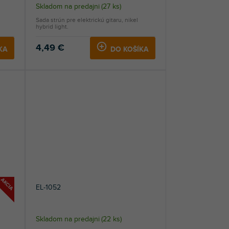
Skladom na predajni
(
27 ks
)
Sada strún pre elektrickú gitaru, nikel
hybrid light.
4,49 €
KA
DO KOŠÍKA
AKCIA
EL-1052
Skladom na predajni
(
22 ks
)