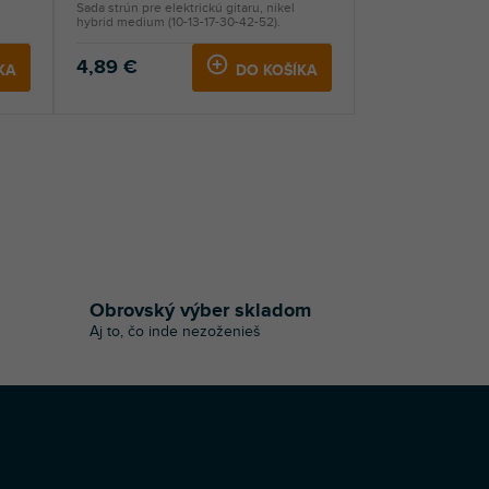
Sada strún pre elektrickú gitaru, nikel
hybrid medium (10-13-17-30-42-52).
4,89 €
KA
DO KOŠÍKA
Obrovský výber skladom
Aj to, čo inde nezoženieš