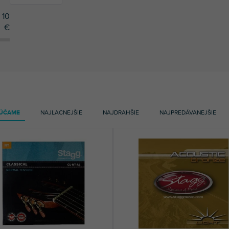
10
€
15
Stagg
ÚČAME
NAJLACNEJŠIE
NAJDRAHŠIE
NAJPREDÁVANEJŠIE