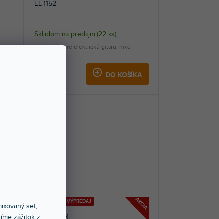
EL-1152
Skladom na predajni
(
22 ks
)
phor-
Sada strún pre elektrickú gitaru, nikel
heavy.
4,89 €
KA
DO KOŠÍKA
AKCIA
AKCIA
🔥 SEZÓNNY VÝPREDAJ
ixovaný set,
AC-12ST-BR
íme zážitok z