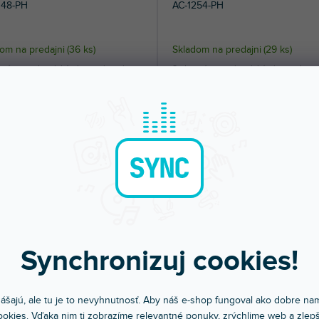
048-PH
AC-1254-PH
om na predajni
(
36 ks
)
Skladom na predajni
(
29 ks
)
trún pre akustickú gitaru, phosphor-
Sada strún pre akustickú gitaru, phos
 extra-light...
bronze light (12-16-25-34-42-54).
9 €
5,39 €
DO KOŠÍKA
DO KOŠÍ
Synchronizuj cookies!
AKCIA
EZÓNNY VÝPREDAJ
🔥 SEZÓNNY VÝPREDAJ
ášajú, ale tu je to nevyhnutnosť. Aby náš e-shop fungoval ako dobre nam
356-BR
AC-1048-BR
okies. Vďaka nim ti zobrazíme relevantné ponuky, zrýchlime web a zlepš