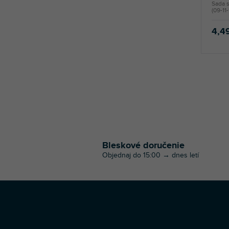
Sada s
(09-11
4,4
Bleskové doručenie
Objednaj do 15:00 → dnes letí