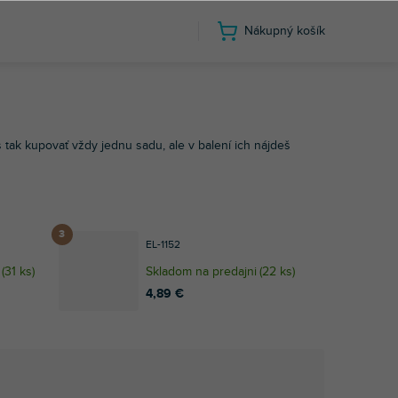
Nákupný košík
 tak kupovať vždy jednu sadu, ale v balení ich nájdeš
EL-1152
(
31 ks
)
Skladom na predajni
(
22 ks
)
4,89 €