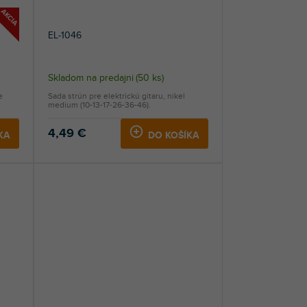
AKCIA
EL-1046
Skladom na predajni
(
50 ks
)
e
Sada strún pre elektrickú gitaru, nikel
medium (10-13-17-26-36-46).
4,49 €
KA
DO KOŠÍKA