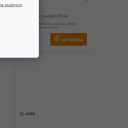
na osobných
Skladom na predajni
(
24 ks
)
e
Sada strún pre 12-strunovú akustickú
gitaru, bronze extra-light.
6,99 €
KA
DO KOŠÍKA
EL-0946