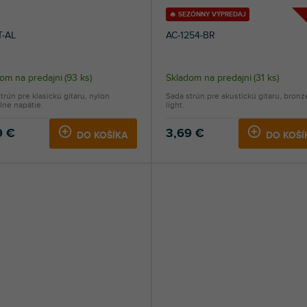
🔥 SEZÓNNY VÝPREDAJ
T-AL
AC-1254-BR
om na predajni
(
93 ks
)
Skladom na predajni
(
31 ks
)
trún pre klasickú gitaru, nylon
Sada strún pre akustickú gitaru, bronz
lne napätie.
light.
9 €
3,69 €
DO KOŠÍKA
DO KOŠÍ