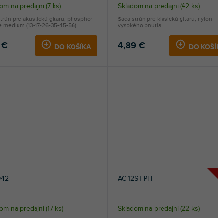
om na predajni
(
7 ks
)
Skladom na predajni
(
42 ks
)
trún pre akustickú gitaru, phosphor-
Sada strún pre klasickú gitaru, nylon
e medium (13-17-26-35-45-56).
vysokého pnutia.
 €
4,89 €
DO KOŠÍKA
DO KOŠÍ
942
AC-12ST-PH
om na predajni
(
17 ks
)
Skladom na predajni
(
22 ks
)