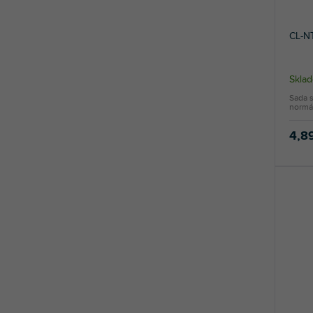
k
t
CL-N
o
v
Sklad
Sada s
normá
4,8