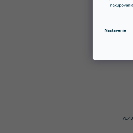
nakupovania
Sklad
Sada s
medium
Nastavenie
4,0
AC-1