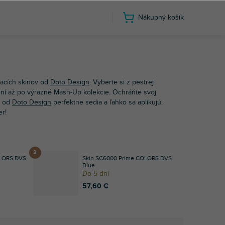
Nákupný košík
nón
SC6000 Prime
acích skinov od
Doto Design
. Vyberte si z pestrej
ní až po výrazné Mash-Up kolekcie. Ochráňte svoj
y od
Doto Design
perfektne sedia a ľahko sa aplikujú.
r!
OLORS DVS
Skin SC6000 Prime COLORS DVS
Blue
Do 5 dní
57,60 €