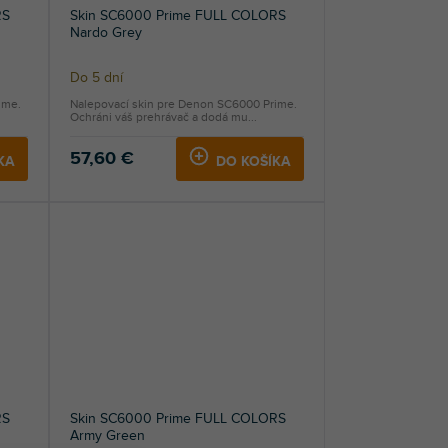
RS
Skin SC6000 Prime FULL COLORS
Nardo Grey
Do 5 dní
ime.
Nalepovací skin pre Denon SC6000 Prime.
Ochráni váš prehrávač a dodá mu...
57,60 €
KA
DO KOŠÍKA
RS
Skin SC6000 Prime FULL COLORS
Army Green