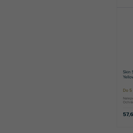
Skin
Yello
Do 5 
Nalep
Ochrán
57,