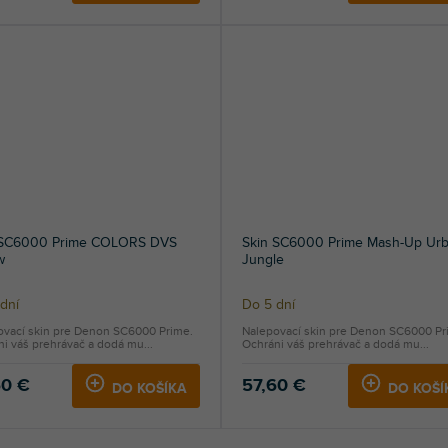
 SC6000 Prime COLORS DVS
Skin SC6000 Prime Mash-Up Ur
w
Jungle
dní
Do 5 dní
ovací skin pre Denon SC6000 Prime.
Nalepovací skin pre Denon SC6000 Pr
i váš prehrávač a dodá mu...
Ochráni váš prehrávač a dodá mu...
60 €
57,60 €
DO KOŠÍKA
DO KOŠÍ