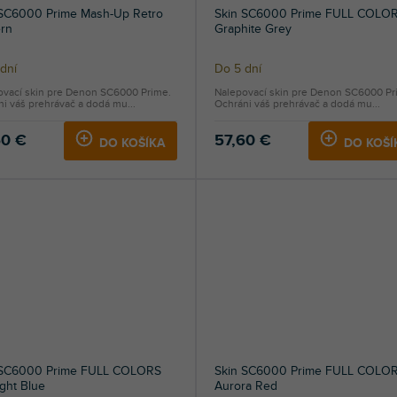
 SC6000 Prime Mash-Up Retro
Skin SC6000 Prime FULL COLO
rn
Graphite Grey
dní
Do 5 dní
ovací skin pre Denon SC6000 Prime.
Nalepovací skin pre Denon SC6000 Pr
i váš prehrávač a dodá mu...
Ochráni váš prehrávač a dodá mu...
60 €
57,60 €
DO KOŠÍKA
DO KOŠÍ
 SC6000 Prime FULL COLORS
Skin SC6000 Prime FULL COLO
ght Blue
Aurora Red