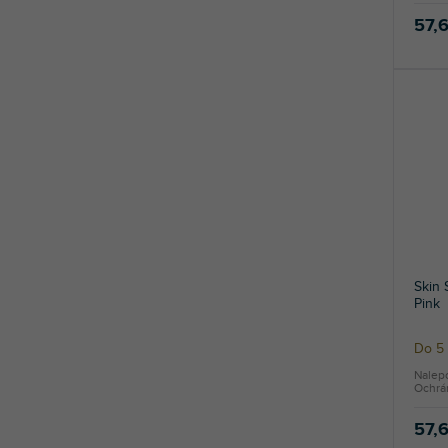
57,
Skin
Pink
Do 5 
Nalep
Ochrán
57,