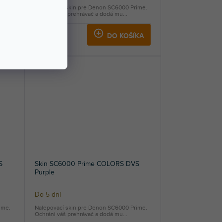
ime.
Nalepovací skin pre Denon SC6000 Prime.
Ochráni váš prehrávač a dodá mu...
57,60 €
KA
DO KOŠÍKA
S
Skin SC6000 Prime COLORS DVS
Purple
Do 5 dní
ime.
Nalepovací skin pre Denon SC6000 Prime.
Ochráni váš prehrávač a dodá mu...