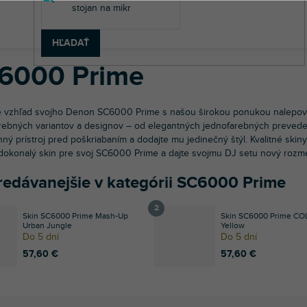
v
 technika
Príslušenstvo pre DJov
Polepy
DJ prehrávače
De
HĽADAŤ
6000 Prime
e vzhľad svojho Denon SC6000 Prime s našou širokou ponukou nalepov
arebných variantov a designov – od elegantných jednofarebných prevede
ný prístroj pred poškriabaním a dodajte mu jedinečný štýl. Kvalitné skin
dokonalý skin pre svoj SC6000 Prime a dajte svojmu DJ setu nový rozme
redávanejšie v kategórii SC6000 Prime
Skin SC6000 Prime Mash-Up
Skin SC6000 Prime C
Urban Jungle
Yellow
Do 5 dní
Do 5 dní
57,60 €
57,60 €