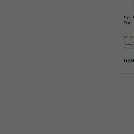
d
u
k
Skin
t
Dark
o
v
Sklad
Nalep
Ochrán
57,