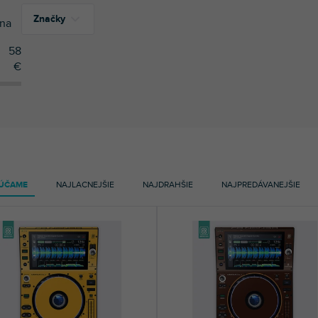
Značky
na
58
€
20
Doto Design
ÚČAME
NAJLACNEJŠIE
NAJDRAHŠIE
NAJPREDÁVANEJŠIE