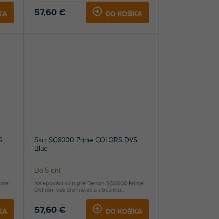
57,60 €
KA
DO KOŠÍKA
S
Skin SC6000 Prime COLORS DVS
Blue
Do 5 dní
ime.
Nalepovací skin pre Denon SC6000 Prime.
Ochráni váš prehrávač a dodá mu...
57,60 €
KA
DO KOŠÍKA