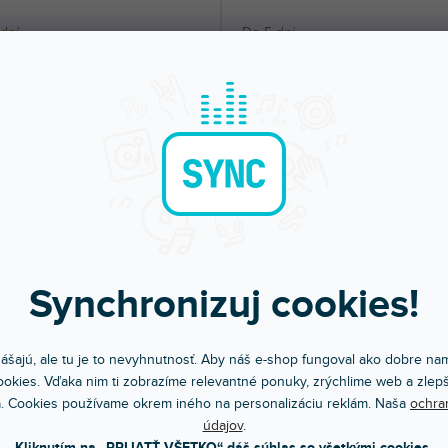
dní
Do 5 dní
ovací skin pre Denon SC6000 Prime.
Nalepovací skin pre Denon SC6000 Pr
i váš prehrávač a dodá mu...
Ochráni váš prehrávač a dodá mu...
60 €
57,60 €
DO KOŠÍKA
DO KOŠÍ
Synchronizuj cookies!
ášajú, ale tu je to nevyhnutnosť. Aby náš e-shop fungoval ako dobre nam
 SC6000 Prime FULL COLORS
Skin SC6000 Prime FULL COLO
okies. Vďaka nim ti zobrazíme relevantné ponuky, zrýchlime web a zlepš
et Orange
Stone Beige
. Cookies používame okrem iného na personalizáciu reklám. Naša
ochra
údajov
.
dní
Do 5 dní
Kliknutím na „PRIJATŤ VŠETKO“ dáš súhlas so všetkými cookies.