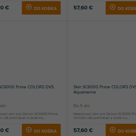
60 €
57,60 €
DO KOŠÍKA
DO KOŠÍ
 SC6000 Prime COLORS DVS
Skin SC6000 Prime COLORS DV
Aquamarine
dní
Do 5 dní
ovací skin pre Denon SC6000 Prime.
Nalepovací skin pre Denon SC6000 Pr
i váš prehrávač a dodá mu...
Ochráni váš prehrávač a dodá mu...
60 €
57,60 €
DO KOŠÍKA
DO KOŠÍ