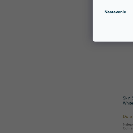
Nalep
Ochrán
Nastavenie
57,
Skin
Whit
Do 5 
Nalep
Ochrán