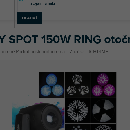
HĽADAŤ
 otočnej hlavy
SKY SPOT 150W RING otočná hlava spot
Y SPOT 150W RING otočn
né
notené
Podrobnosti hodnotenia
Značka:
LIGHT4ME
enie
u
iek.