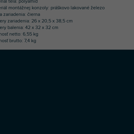
riál tela: polyamid
eriál montážnej konzoly: práškovo lakované železo
a zariadenia: čierna
ry zariadenia: 26 x 20,5 x 38,5 cm
ry balenia: 42 x 32 x 32 cm
osť netto: 6,55 kg
osť brutto: 7,4 kg