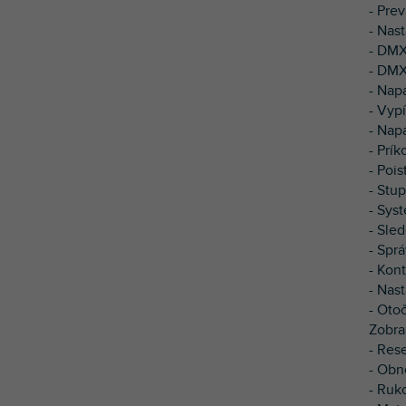
- Pre
- Nas
- DMX
- DMX
- Nap
- Vyp
- Nap
- Prí
- Pois
- Stup
- Syst
- Sle
- Spr
- Kon
- Nas
- Oto
Zobra
- Res
- Obn
- Ruk