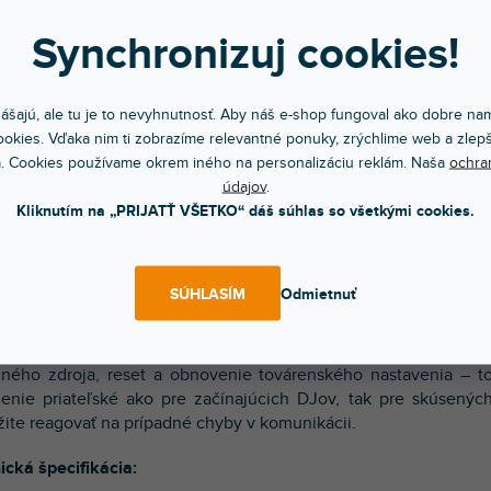
 prevádzkové režimy a jednoduché ovládanie
Synchronizuj cookies!
pozícii máte ovládanie pomocou protokolu DMX (17 kanálov), 
 (random), master/slave a zvukový režim s nastaviteľnou citl
dlami uľahčuje konfiguráciu a ring efekt s dynamickými makrami (
ášajú, ale tu je to nevyhnutnosť. Aby náš e-shop fungoval ako dobre nam
veľkolepý charakter.
okies. Vďaka nim ti zobrazíme relevantné ponuky, zrýchlime web a zlepš
. Cookies používame okrem iného na personalizáciu reklám. Naša
ochra
tná konštrukcia a bezpečnosť práce
údajov
.
Kliknutím na „PRIJATŤ VŠETKO“ dáš súhlas so všetkými cookies.
vyrobené z polyamidu a montážna konzola omega z práškovo lak
denie má 2 pohodlné transportné rukoväte, aktívne chladenie v
čné použitie v pódiových podmienkach.
SÚHLASÍM
Odmietnuť
ické funkcie pre profesionálov
venie jasu displeja (20–100 %), kontrola podsvietenia displeja
lného zdroja, reset a obnovenie továrenského nastavenia – 
denie priateľské ako pre začínajúcich DJov, tak pre skúsen
ite reagovať na prípadné chyby v komunikácii.
ická špecifikácia: