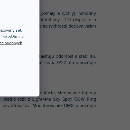
automatický režim (pomalý a rýchly), náhodný
ivosťou mikrofónu. Intuitívny LCD displej s 5
zmena farby, nastavenie rýchlosti) dodáva vašim
ixovaný set,
íme zážitok z
na osobných
ovaného železa zaisťujú odolnosť a stabilitu.
entilátorom a stupeň krytia IP20, čo umožňuje
 a otočenie jeho orientácie, sledovanie teploty
to všetko robí z Light4Me Sky Spot 150W Ring
ých osvetľovačov. Monitorovanie DMX umožňuje