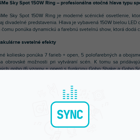
4Me Sky Spot 150W Ring – profesionálna otočná hlava typu sp
4Me Sky Spot 150W Ring je moderné scénické osvetlenie, ktoré
 aj divadelné predstavenia. Hlava je vybavená 150W bielou LED 
 čomu ponúka dynamickú a farebnú svetelnú show, ktorá dodá ch
akulárne svetelné efekty
né koliesko ponúka 7 farieb + open, 5 polofarebných a obojsmer
ša obrovské možnosti pri vytváraní scén. K tomu sa pridávaj
ných gobo (6 vzorov + open) s funkciou Gobo Shake a Gobo Scr
penia. Trojstenný rotačný hranol (hranol) dodáva priestoru hĺbku
odčiarkuje rytmus hudby.
znosť a plná kontrola
h pohybu Pan 540° a Tilt 200° s nastaviteľnou rýchlosťou a fu
y. Ďalšie možnosti, ako je automatická repozícia, výmena kaná
tujú plnú flexibilitu pri programovaní. Elektronické zaostrenie 
 každej scéne.