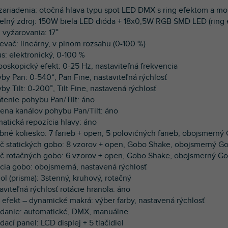
 zariadenia: otočná hlava typu spot LED DMX s ring efektom a 
telný zdroj: 150W biela LED dióda + 18x0,5W RGB SMD LED (ring 
 vyžarovania: 17°
ievač: lineárny, v plnom rozsahu (0-100 %)
us: elektronický, 0-100 %
oboskopický efekt: 0-25 Hz, nastaviteľná frekvencia
yby Pan: 0-540°, Pan Fine, nastaviteľná rýchlosť
by Tilt: 0-200°, Tilt Fine, nastavená rýchlosť
átenie pohybu Pan/Tilt: áno
ena kanálov pohybu Pan/Tilt: áno
atická repozícia hlavy: áno
ebné koliesko: 7 farieb + open, 5 polovičných farieb, obojsmerný 
úč statických gobo: 8 vzorov + open, Gobo Shake, obojsmerný Go
úč rotačných gobo: 6 vzorov + open, Gobo Shake, obojsmerný Go
ácia gobo: obojsmerná, nastavená rýchlosť
ol (prisma): 3stenný, kruhový, rotačný
aviteľná rýchlosť rotácie hranola: áno
g efekt – dynamické makrá: výber farby, nastavená rýchlosť
ádanie: automatické, DMX, manuálne
dací panel: LCD displej + 5 tlačidiel