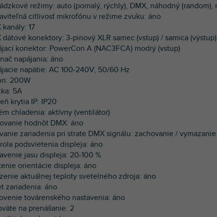
vádzkové režimy: auto (pomalý, rýchly), DMX, náhodný (random), 
taviteľná citlivosť mikrofónu v režime zvuku: áno
 kanály: 17
 dátové konektory: 3-pinový XLR samec (vstup) / samica (výstup)
ájací konektor: PowerCon A (NAC3FCA) modrý (vstup)
ínač napájania: áno
ájacie napätie: AC 100-240V, 50/60 Hz
kon: 200W
tka: 5A
eň krytia IP: IP20
ém chladenia: aktívny (ventilátor)
dovanie hodnôt DMX: áno
ávanie zariadenia pri strate DMX signálu: zachovanie / vymazani
trola podsvietenia displeja: áno
tavenie jasu displeja: 20-100 %
čenie orientácie displeja: áno
zenie aktuálnej teploty svetelného zdroja: áno
et zariadenia: áno
ovenie továrenského nastavenia: áno
oväte na prenášanie: 2