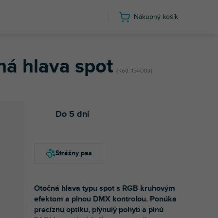
Nákupný košík
á hlava spot
Kód:
154003
Do 5 dní
Otočná hlava typu spot s RGB kruhovým
efektom a plnou DMX kontrolou. Ponúka
precíznu optiku, plynulý pohyb a plnú