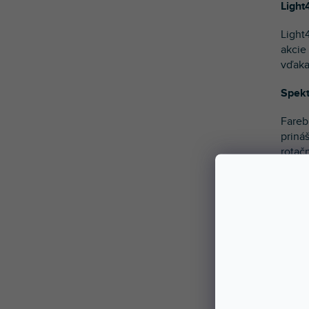
Light
Light
akcie
vďaka
Spekt
Fareb
priná
rotač
vystú
Hz) p
Precí
Rozsa
pohyb
posky
a jas