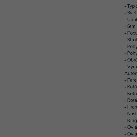
- Typ
- Sve
- Uhol
- Stm
- Foc
- Str
- Poh
- Pohy
- Obr
- Vým
Autom
- Far
- Kot
- Kot
- Rot
- Hran
- Nast
- Rin
- Ovl
- Ovlá