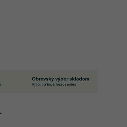
Obrovský výber skladom
p
Aj to, čo inde nezoženieš
E