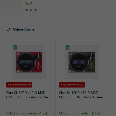
Do 5 dní
61,70 €
R
V
a
ý
Odporúčame
d
p
e
i
NAJLACNEJŠIE
n
s
NAJDRAHŠIE
i
p
e
r
NAJPREDÁVANEJŠIE
p
o
r
d
ABECEDNE
o
u
d
k
u
t
🔥 SEZÓNNY VÝPREDAJ
🔥 SEZÓNNY VÝPREDAJ
k
o
Skin SL-1200 / 1210 M3D
Skin SL-1200 / 1210 M3D
t
v
FULL COLORS Aurora Red
FULL COLORS Army Green
o
v
Skladom na predajni
(
1 ks
)
Skladom na predajni
(
1 ks
)