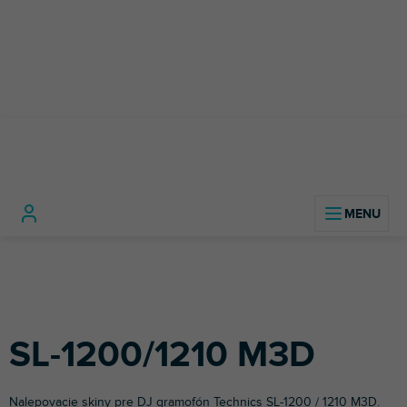
Prejsť
na
obsah
DJ
DJ
SL
Domov
technika
Príslušenstvo
Polepy
gramofóny
Technics
120
pre DJov
M3
SL-1200/1210 M3D
Nalepovacie skiny pre DJ gramofón
Technics
SL-1200 / 1210 M3D.