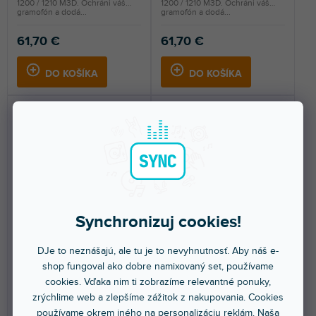
1200 / 1210 M3D. Ochráni váš
1200 / 1210 M3D. Ochráni váš
gramofón a dodá...
gramofón a dodá...
61,70 €
61,70 €
DO KOŠÍKA
DO KOŠÍKA
Skin SL-1200 / 1210 M3D
Skin SL-1200 / 1210 M3D
Synchronizuj cookies!
FULL COLORS Midnight
FULL COLORS Dark Yellow
Blue
DJe to neznášajú, ale tu je to nevyhnutnosť. Aby náš e-
shop fungoval ako dobre namixovaný set, používame
Do 5 dní
Do 5 dní
cookies. Vďaka nim ti zobrazíme relevantné ponuky,
Nalepovací skin pre Technics SL-
Nalepovací skin pre Technics SL-
zrýchlime web a zlepšíme zážitok z nakupovania. Cookies
1200 / 1210 M3D. Ochráni váš
1200 / 1210 M3D. Ochráni váš
gramofón a dodá...
gramofón a dodá...
používame okrem iného na personalizáciu reklám. Naša