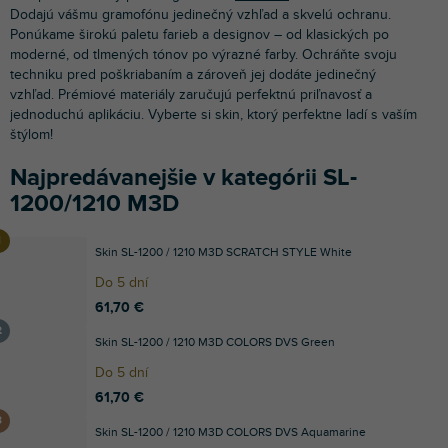
Dodajú vášmu gramofónu jedinečný vzhľad a skvelú ochranu.
Ponúkame širokú paletu farieb a designov – od klasických po
moderné, od tlmených tónov po výrazné farby. Ochráňte svoju
techniku pred poškriabaním a zároveň jej dodáte jedinečný
vzhľad. Prémiové materiály zaručujú perfektnú priľnavosť a
jednoduchú aplikáciu. Vyberte si skin, ktorý perfektne ladí s vaším
štýlom!
Najpredávanejšie v kategórii SL-
1200/1210 M3D
Skin SL-1200 / 1210 M3D SCRATCH STYLE White
Do 5 dní
61,70 €
Skin SL-1200 / 1210 M3D COLORS DVS Green
Do 5 dní
61,70 €
Skin SL-1200 / 1210 M3D COLORS DVS Aquamarine