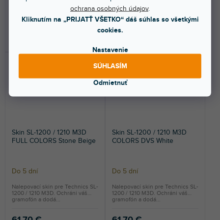
ochrana osobných údajov
.
61,70 €
61,70 €
Kliknutím na „PRIJATŤ VŠETKO“ dáš súhlas so všetkými
cookies.
DO KOŠÍKA
DO KOŠÍKA
Nastavenie
SÚHLASÍM
Odmietnuť
Skin SL-1200 / 1210 M3D
Skin SL-1200 / 1210 M3D
FULL COLORS Stone Beige
COLORS DVS White
Do 5 dní
Do 5 dní
Nalepovací skin pre Technics SL-
Nalepovací skin pre Technics SL-
1200 / 1210 M3D. Ochráni váš
1200 / 1210 M3D. Ochráni váš
gramofón a dodá...
gramofón a dodá...