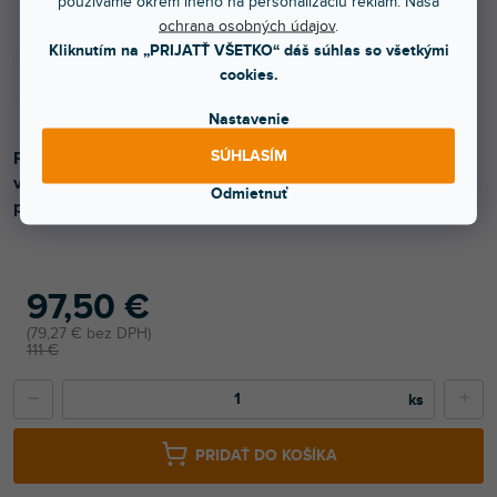
používame okrem iného na personalizáciu reklám. Naša
ochrana osobných údajov
.
Kliknutím na „PRIJATŤ VŠETKO“ dáš súhlas so všetkými
cookies.
Nastavenie
SÚHLASÍM
Profesionálne štúdiové slúchadlá SRH440A poskytujú
vylepšenú detailnú frekvenčnú odozvu s presným zvukom
Odmietnuť
pre podcasting, domáce nahrávanie a mixovanie.
97,50 €
79,27 € bez DPH
111 €
−
+
PRIDAŤ DO KOŠÍKA