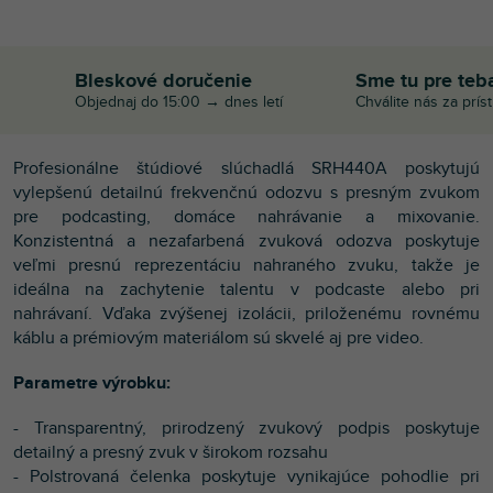
Bleskové doručenie
Sme tu pre teb
Objednaj do 15:00 → dnes letí
Chválite nás za prís
Profesionálne štúdiové slúchadlá SRH440A poskytujú
vylepšenú detailnú frekvenčnú odozvu s presným zvukom
pre podcasting, domáce nahrávanie a mixovanie.
Konzistentná a nezafarbená zvuková odozva poskytuje
veľmi presnú reprezentáciu nahraného zvuku, takže je
ideálna na zachytenie talentu v podcaste alebo pri
nahrávaní. Vďaka zvýšenej izolácii, priloženému rovnému
káblu a prémiovým materiálom sú skvelé aj pre video.
Parametre výrobku:
- Transparentný, prirodzený zvukový podpis poskytuje
detailný a presný zvuk v širokom rozsahu
- Polstrovaná čelenka poskytuje vynikajúce pohodlie pri