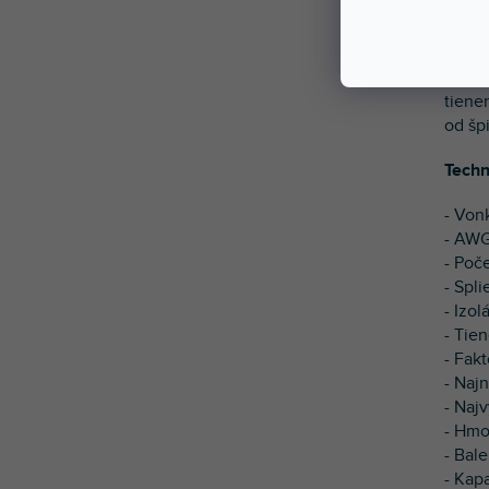
Veľmi
tiene
od šp
Techn
- Von
- AWG
- Poč
- Spl
- Izo
- Tie
- Fakt
- Naj
- Naj
- Hmo
- Bal
- Kap