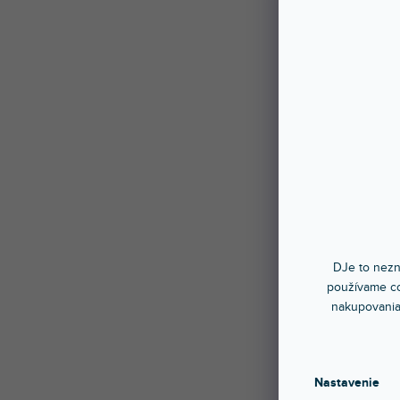
DJe to nezn
používame co
nakupovania
Nastavenie