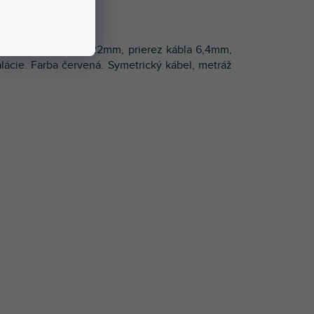
E
rierez vodičov 2x0,22mm, prierez kábla 6,4mm,
alácie. Farba červená. Symetrický kábel, metráž