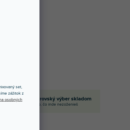
ixovaný set,
íme zážitok z
Obrovský výber skladom
na osobných
p
Aj to, čo inde nezoženieš