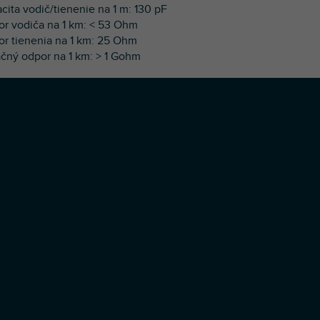
acita vodič/tienenie na 1 m: 130 pF
or vodiča na 1 km: < 53 Ohm
or tienenia na 1 km: 25 Ohm
lačný odpor na 1 km: > 1 Gohm