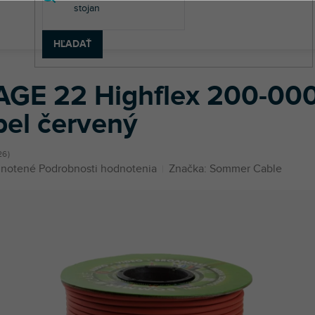
HĽADAŤ
STAGE 22 Highflex 200-0003 - mikrofónový kábel červený
AGE 22 Highflex 200-000
bel červený
26
né
notené
Podrobnosti hodnotenia
Značka:
Sommer Cable
enie
u
iek.