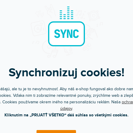
Synchronizuj cookies!
ášajú, ale tu je to nevyhnutnosť. Aby náš e-shop fungoval ako dobre nam
okies. Vďaka nim ti zobrazíme relevantné ponuky, zrýchlime web a zlepš
Bleskové doručenie
Sme tu pre teba
. Cookies používame okrem iného na personalizáciu reklám. Naša
ochra
Objednaj do 15:00 → dnes letí
Chválite nás za prístu
údajov
.
Kliknutím na „PRIJATŤ VŠETKO“ dáš súhlas so všetkými cookies.