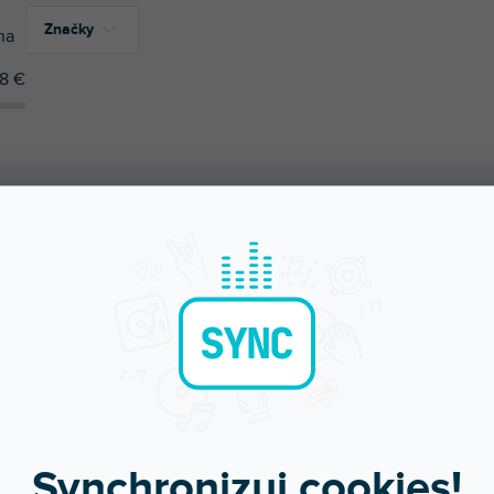
Značky
na
18
€
1
Bespeco
1
Stagg
ÚČAME
NAJLACNEJŠIE
NAJDRAHŠIE
NAJPREDÁVANEJŠIE
Synchronizuj cookies!