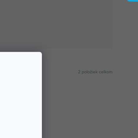
2
položiek celkom
ABECEDNE