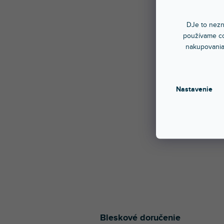
u
k
🔥 S
DJe to nezn
t
STAN
používame co
o
nakupovania
v
Sklad
Univer
elektri
Nastavenie
15,
Bleskové doručenie