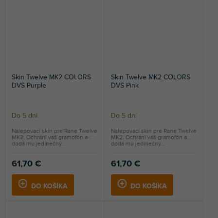
Skin Twelve MK2 COLORS
Skin Twelve MK2 COLORS
DVS Purple
DVS Pink
Do 5 dní
Do 5 dní
Nalepovací skin pre Rane Twelve
Nalepovací skin pre Rane Twelve
MK2. Ochráni váš gramofón a
MK2. Ochráni váš gramofón a
dodá mu jedinečný...
dodá mu jedinečný...
61,70 €
61,70 €
DO KOŠÍKA
DO KOŠÍKA