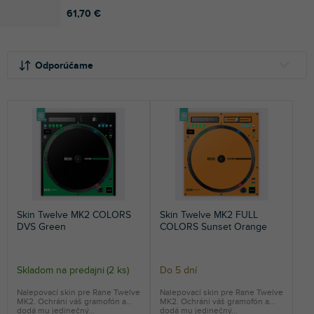
61,70 €
R
V
a
ý
Odporúčame
d
p
e
i
NAJLACNEJŠIE
n
s
NAJDRAHŠIE
i
p
e
r
NAJPREDÁVANEJŠIE
p
o
r
d
ABECEDNE
o
u
d
k
Skin Twelve MK2 COLORS
Skin Twelve MK2 FULL
u
t
DVS Green
COLORS Sunset Orange
k
o
t
v
o
Skladom na predajni
(
2 ks
)
Do 5 dní
v
Nalepovací skin pre Rane Twelve
Nalepovací skin pre Rane Twelve
MK2. Ochráni váš gramofón a
MK2. Ochráni váš gramofón a
dodá mu jedinečný...
dodá mu jedinečný...