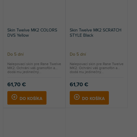
Skin Twelve MK2 COLORS
Skin Twelve MK2 SCRATCH
DVS Yellow
STYLE Black
Do 5 dní
Do 5 dní
Nalepovací skin pre Rane Twelve
Nalepovací skin pre Rane Twelve
MK2. Ochráni váš gramofón a
MK2. Ochráni váš gramofón a
dodá mu jedinečný...
dodá mu jedinečný...
61,70 €
61,70 €
DO KOŠÍKA
DO KOŠÍKA