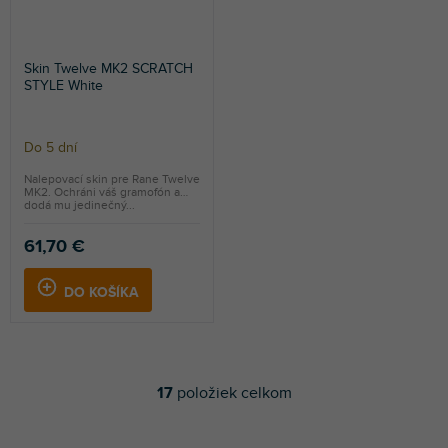
Skin Twelve MK2 SCRATCH
STYLE White
Do 5 dní
Nalepovací skin pre Rane Twelve
MK2. Ochráni váš gramofón a
dodá mu jedinečný...
61,70 €
DO KOŠÍKA
17
položiek celkom
O
v
l