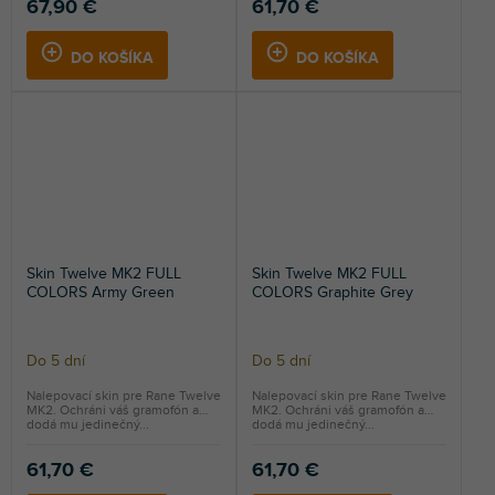
67,90 €
61,70 €
DO KOŠÍKA
DO KOŠÍKA
Skin Twelve MK2 FULL
Skin Twelve MK2 FULL
COLORS Army Green
COLORS Graphite Grey
Do 5 dní
Do 5 dní
Nalepovací skin pre Rane Twelve
Nalepovací skin pre Rane Twelve
MK2. Ochráni váš gramofón a
MK2. Ochráni váš gramofón a
dodá mu jedinečný...
dodá mu jedinečný...
61,70 €
61,70 €