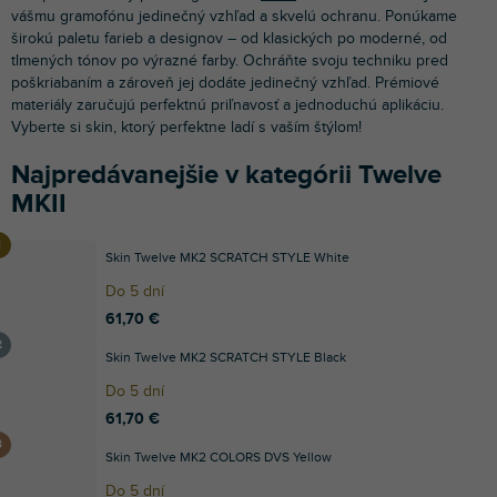
vášmu gramofónu jedinečný vzhľad a skvelú ochranu. Ponúkame
širokú paletu farieb a designov – od klasických po moderné, od
tlmených tónov po výrazné farby. Ochráňte svoju techniku pred
poškriabaním a zároveň jej dodáte jedinečný vzhľad. Prémiové
materiály zaručujú perfektnú priľnavosť a jednoduchú aplikáciu.
Vyberte si skin, ktorý perfektne ladí s vaším štýlom!
Najpredávanejšie v kategórii Twelve
MKII
Skin Twelve MK2 SCRATCH STYLE White
Do 5 dní
61,70 €
Skin Twelve MK2 SCRATCH STYLE Black
Do 5 dní
61,70 €
Skin Twelve MK2 COLORS DVS Yellow
Do 5 dní