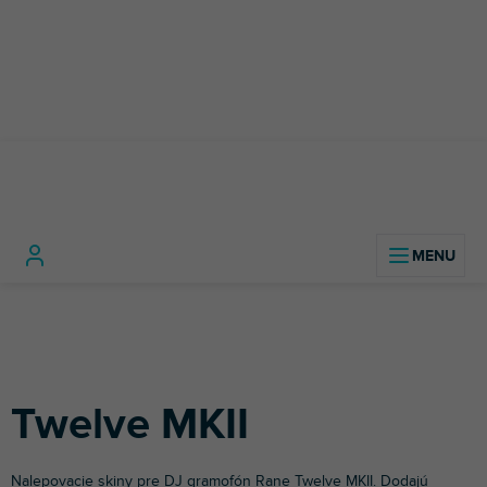
Prejsť
na
obsah
DJ
DJ
Twel
Domov
technika
Príslušenstvo
Polepy
gramofóny
Rane
MKII
pre DJov
Twelve MKII
Nalepovacie skiny pre DJ gramofón
Rane
Twelve MKII. Dodajú