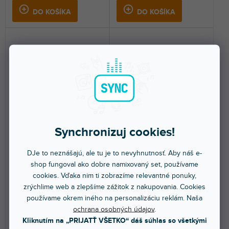
DO KOŠÍKA
DO KOŠÍKA
Skin Twelve MK2 FULL
Skin Twelve MK2 FULL
COLORS Nardo Grey
COLORS Midnight Blue
Synchronizuj cookies!
Do 5 dní
Do 5 dní
DJe to neznášajú, ale tu je to nevyhnutnosť. Aby náš e-
shop fungoval ako dobre namixovaný set, používame
Nalepovací skin pre Rane Twelve
Nalepovací skin pre Rane Twelve
MK2. Ochráni váš gramofón a
cookies. Vďaka nim ti zobrazíme relevantné ponuky,
MK2. Ochráni váš gramofón a
dodá mu jedinečný...
dodá mu jedinečný...
zrýchlime web a zlepšíme zážitok z nakupovania. Cookies
používame okrem iného na personalizáciu reklám. Naša
61,70 €
61,70 €
ochrana osobných údajov
.
Kliknutím na „PRIJATŤ VŠETKO“ dáš súhlas so všetkými
DO KOŠÍKA
DO KOŠÍKA