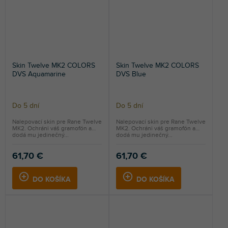
Skin Twelve MK2 COLORS
Skin Twelve MK2 COLORS
DVS Aquamarine
DVS Blue
Do 5 dní
Do 5 dní
Nalepovací skin pre Rane Twelve
Nalepovací skin pre Rane Twelve
MK2. Ochráni váš gramofón a
MK2. Ochráni váš gramofón a
dodá mu jedinečný...
dodá mu jedinečný...
61,70 €
61,70 €
DO KOŠÍKA
DO KOŠÍKA