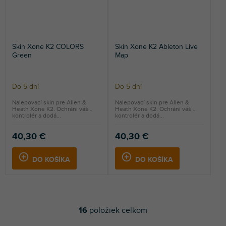
Skin Xone K2 COLORS
Skin Xone K2 Ableton Live
Green
Map
Do 5 dní
Do 5 dní
Nalepovací skin pre Allen &
Nalepovací skin pre Allen &
Heath Xone K2. Ochráni váš
Heath Xone K2. Ochráni váš
kontrolér a dodá...
kontrolér a dodá...
40,30 €
40,30 €
DO KOŠÍKA
DO KOŠÍKA
16
položiek celkom
O
v