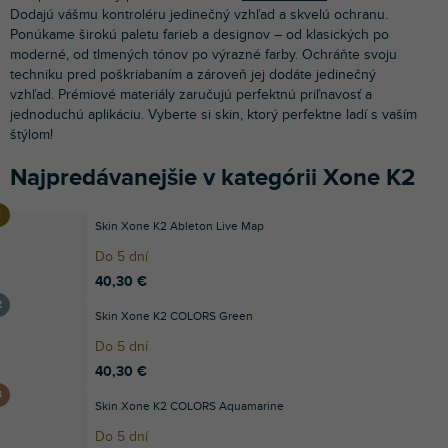
Dodajú vášmu kontroléru jedinečný vzhľad a skvelú ochranu.
Ponúkame širokú paletu farieb a designov – od klasických po
moderné, od tlmených tónov po výrazné farby. Ochráňte svoju
techniku pred poškriabaním a zároveň jej dodáte jedinečný
vzhľad. Prémiové materiály zaručujú perfektnú priľnavosť a
jednoduchú aplikáciu. Vyberte si skin, ktorý perfektne ladí s vaším
štýlom!
Najpredávanejšie v kategórii Xone K2
Skin Xone K2 Ableton Live Map
Do 5 dní
40,30 €
Skin Xone K2 COLORS Green
Do 5 dní
40,30 €
Skin Xone K2 COLORS Aquamarine
Do 5 dní