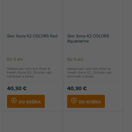
Skin Xone K2 COLORS Red
Skin Xone K2 COLORS
Aquamarine
Do 5 dní
Do 5 dní
Nalepovací skin pre Allen &
Nalepovací skin pre Allen &
Heath Xone K2. Ochráni váš
Heath Xone K2. Ochráni váš
kontrolér a dodá...
kontrolér a dodá...
40,30 €
40,30 €
DO KOŠÍKA
DO KOŠÍKA