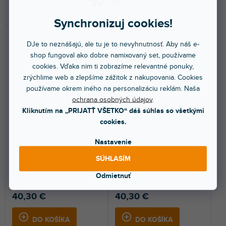
DO KOŠÍKA
DO KOŠÍKA
Synchronizuj cookies!
DJe to neznášajú, ale tu je to nevyhnutnosť. Aby náš e-
shop fungoval ako dobre namixovaný set, používame
cookies. Vďaka nim ti zobrazíme relevantné ponuky,
zrýchlime web a zlepšíme zážitok z nakupovania. Cookies
používame okrem iného na personalizáciu reklám. Naša
ochrana osobných údajov
.
Skin Xone K2 FULL
Skin Xone K2 FULL
Kliknutím na „PRIJATŤ VŠETKO“ dáš súhlas so všetkými
COLORS Nardo Grey
COLORS Aurora Red
cookies.
Nastavenie
Do 5 dní
Do 5 dní
SÚHLASÍM
Nalepovací skin pre Allen &
Nalepovací skin pre Allen &
Heath Xone K2. Ochráni váš
Heath Xone K2. Ochráni váš
Odmietnuť
kontrolér a dodá mu...
kontrolér a dodá mu...
40,30 €
40,30 €
DO KOŠÍKA
DO KOŠÍKA