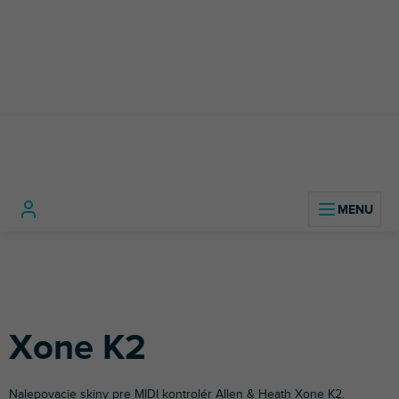
Prejsť
na
obsah
DJ
DJ
Allen
Xo
Domov
technika
Príslušenstvo
Polepy
kontroléry
&
K2
pre DJov
Heath
Xone K2
Nalepovacie skiny pre MIDI kontrolér
Allen & Heath
Xone K2.