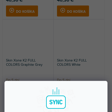
40,30 €
40,30 €
DO KOŠÍKA
DO KOŠÍKA
Skin Xone K2 FULL
Skin Xone K2 FULL
COLORS Graphite Grey
COLORS White
Do 5 dní
Do 5 dní
Nalepovací skin pre Allen &
Nalepovací skin pre Allen &
Heath Xone K2. Ochráni váš
Heath Xone K2. Ochráni váš
kontrolér a dodá mu...
kontrolér a dodá mu...
40,30 €
40,30 €