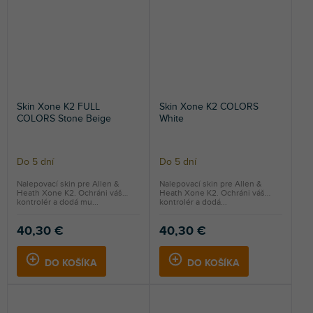
Skin Xone K2 FULL
Skin Xone K2 COLORS
COLORS Stone Beige
White
Do 5 dní
Do 5 dní
Nalepovací skin pre Allen &
Nalepovací skin pre Allen &
Heath Xone K2. Ochráni váš
Heath Xone K2. Ochráni váš
kontrolér a dodá mu...
kontrolér a dodá...
40,30 €
40,30 €
DO KOŠÍKA
DO KOŠÍKA