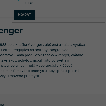
HĽADAŤ
enger
1988 bola značka Avenger založená a začala vyrábať
 Feltre, reagujúca na potreby fotografov a
ografov. Gama produktov značky Avenger, vrátane
, zverákov, úchytov, modifikátorov svetla a
enstva, bola navrhnutá v spolupráci s kľúčovými
onálmi z filmového priemyslu, aby spĺňala presné
vky filmového priemyslu.
na