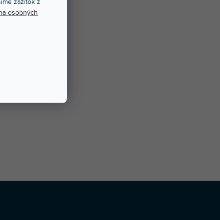
íme zážitok z
na osobných