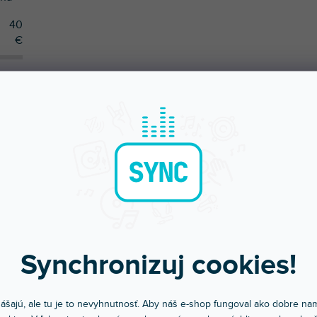
40
€
ÚČAME
NAJLACNEJŠIE
NAJDRAHŠIE
NAJPREDÁVANEJŠIE
Synchronizuj cookies!
ášajú, ale tu je to nevyhnutnosť. Aby náš e-shop fungoval ako dobre nam