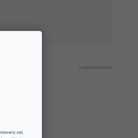
1
položiek celkom
ABECEDNE
ixovaný set,