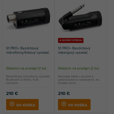
n
NAJDRAHŠIE
i
e
NAJPREDÁVANEJŠIE
p
r
ABECEDNE
o
d
u
🔥 SEZÓNNY VÝPREDAJ
k
S1 PRO+ Bezdrôtový
S1 PRO+ Bezdrôtový
t
mikrofónny/linkový vysielač
nástrojový vysielač
o
v
Skladom na predajni
(
1 ks
)
Skladom na predajni
(
2 ks
)
Bezdrôtový mikrofónny vysielač,
Nechajte káble v puzdre a
Bluetooth 2.4GHz, XLR
zjednodušte si nastavenie, keď
konektor.
pridáte tento...
210 €
210 €
DO KOŠÍKA
DO KOŠÍKA