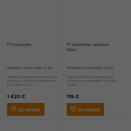
F1 Subwoofer
F1 Subwoofer cestovná
taška
Skladom na predajni
(
1 ks
)
Skladom na predajni
(
1 ks
)
Aktívny subwoofer navrhnutý na
Vysoko odolný ochranný obal
použitie s mobilným systémom
určený pre subwoofer F1. Farba
F1. Osadený 2x...
čierna.
1 420 €
119 €
DO KOŠÍKA
DO KOŠÍKA