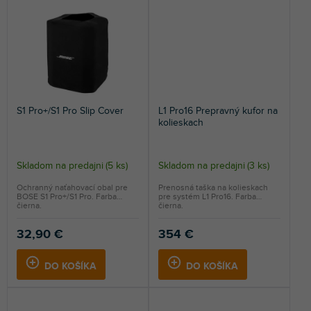
S1 Pro+/S1 Pro Slip Cover
L1 Pro16 Prepravný kufor na
kolieskach
Skladom na predajni
(
5 ks
)
Skladom na predajni
(
3 ks
)
Ochranný naťahovací obal pre
Prenosná taška na kolieskach
BOSE S1 Pro+/S1 Pro. Farba
pre systém L1 Pro16. Farba
čierna.
čierna.
32,90 €
354 €
DO KOŠÍKA
DO KOŠÍKA