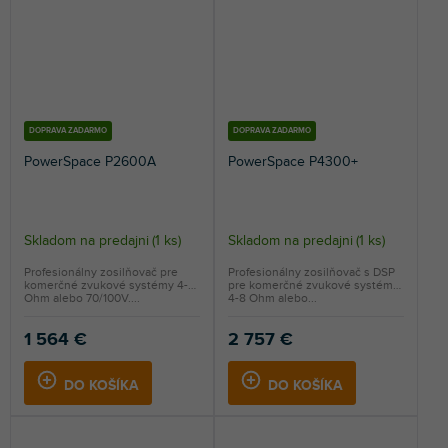
DOPRAVA ZADARMO
DOPRAVA ZADARMO
PowerSpace P2600A
PowerSpace P4300+
Skladom na predajni
(
1 ks
)
Skladom na predajni
(
1 ks
)
Profesionálny zosilňovač pre
Profesionálny zosilňovač s DSP
komerčné zvukové systémy 4-8
pre komerčné zvukové systémy
Ohm alebo 70/100V....
4-8 Ohm alebo...
1 564 €
2 757 €
DO KOŠÍKA
DO KOŠÍKA