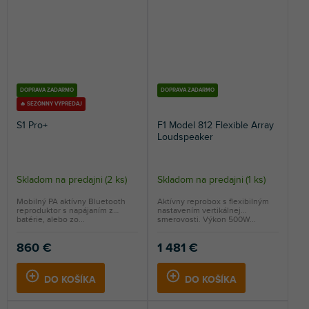
DOPRAVA ZADARMO
DOPRAVA ZADARMO
🔥 SEZÓNNY VÝPREDAJ
S1 Pro+
F1 Model 812 Flexible Array
Loudspeaker
Skladom na predajni
(
2 ks
)
Skladom na predajni
(
1 ks
)
Mobilný PA aktívny Bluetooth
Aktívny reprobox s flexibilným
reproduktor s napájaním z
nastavením vertikálnej
batérie, alebo zo...
smerovosti. Výkon 500W...
860 €
1 481 €
DO KOŠÍKA
DO KOŠÍKA