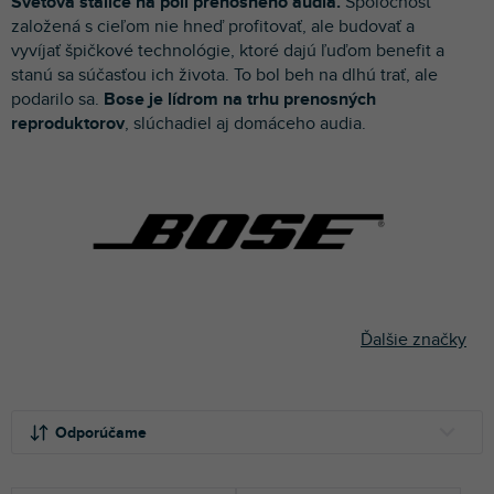
Svetová stálice na poli prenosného audia.
Spoločnosť
p
založená s cieľom nie hneď profitovať, ale budovať a
r
vyvíjať špičkové technológie, ktoré dajú ľuďom benefit a
o
stanú sa súčasťou ich života. To bol beh na dlhú trať, ale
d
podarilo sa.
Bose je lídrom na trhu prenosných
u
reproduktorov
, slúchadiel aj domáceho audia.
k
t
o
v
Ďalšie značky
R
a
Odporúčame
d
e
NAJLACNEJŠIE