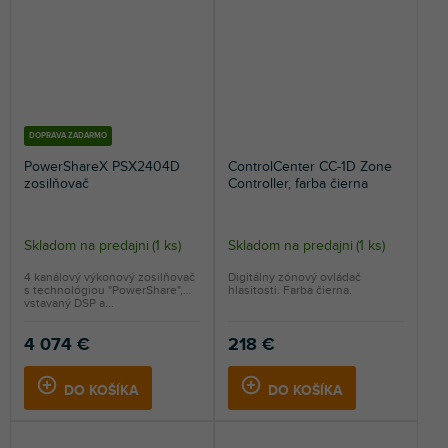
DOPRAVA ZADARMO
PowerShareX PSX2404D
ControlCenter CC-1D Zone
zosilňovač
Controller, farba čierna
Skladom na predajni
(
1 ks
)
Skladom na predajni
(
1 ks
)
4 kanálový výkonový zosilňovač
Digitálny zónový ovládač
s technológiou "PowerShare",
hlasitosti. Farba čierna.
vstavaný DSP a...
4 074 €
218 €
DO KOŠÍKA
DO KOŠÍKA