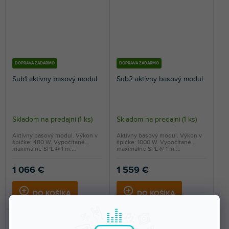
DOPRAVA ZADARMO
DOPRAVA ZADARMO
Sub1 aktívny basový modul
Sub2 aktívny basový modul
Skladom na predajni
(
1 ks
)
Skladom na predajni
(
1 ks
)
Aktívny basový modul. Výkon v
Aktívny basový modul. Výkon v
špičke: 480 W. Vypočítané
špičke: 1000 W. Vypočítané
maximálne SPL @ 1 m:...
maximálne SPL @ 1 m:...
1 066 €
1 559 €
DO KOŠÍKA
DO KOŠÍKA