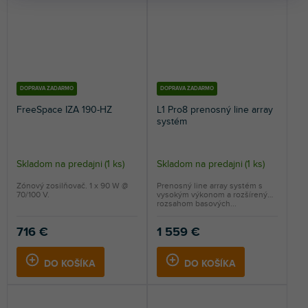
DOPRAVA ZADARMO
DOPRAVA ZADARMO
FreeSpace IZA 190-HZ
L1 Pro8 prenosný line array
systém
Skladom na predajni
(
1 ks
)
Skladom na predajni
(
1 ks
)
Zónový zosilňovač. 1 x 90 W @
Prenosný line array systém s
70/100 V.
vysokým výkonom a rozšíreným
rozsahom basových...
716 €
1 559 €
DO KOŠÍKA
DO KOŠÍKA