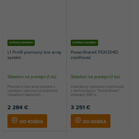
DOPRAVA ZADARMO
DOPRAVA ZADARMO
L1 Pro16 prenosný line array
PowerShareX PSX1204D
systém
zosilňovač
Skladom na predajni
(
1 ks
)
Skladom na predajni
(
1 ks
)
Prenosný line array systém s
4 kanálový výkonový zosilňovač
vysokým výkonom a rozšíreným
s technológiou "PowerShare",
rozsahom basových...
vstavaný DSP a...
2 284 €
3 251 €
DO KOŠÍKA
DO KOŠÍKA