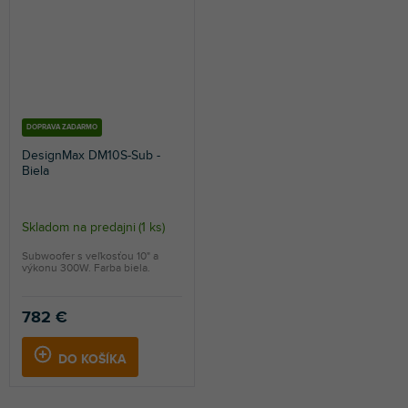
DOPRAVA ZADARMO
DesignMax DM10S-Sub -
Biela
Skladom na predajni
(
1 ks
)
Subwoofer s veľkosťou 10" a
výkonu 300W. Farba biela.
782 €
DO KOŠÍKA