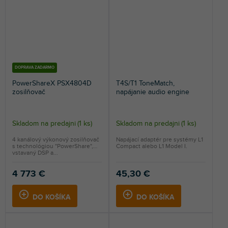
DOPRAVA ZADARMO
PowerShareX PSX4804D
T4S/T1 ToneMatch,
zosilňovač
napájanie audio engine
Skladom na predajni
(
1 ks
)
Skladom na predajni
(
1 ks
)
4 kanálový výkonový zosilňovač
Napájací adaptér pre systémy L1
s technológiou "PowerShare",
Compact alebo L1 Model I.
vstavaný DSP a...
4 773 €
45,30 €
DO KOŠÍKA
DO KOŠÍKA