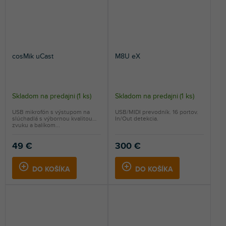
cosMik uCast
M8U eX
Skladom na predajni
(
1 ks
)
Skladom na predajni
(
1 ks
)
USB mikrofón s výstupom na
USB/MIDI prevodník. 16 portov.
slúchadlá s výbornou kvalitou
In/Out detekcia.
zvuku a balíkom...
49 €
300 €
DO KOŠÍKA
DO KOŠÍKA