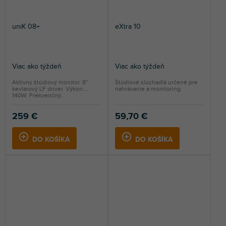
uniK 08+
eXtra 10
Viac ako týždeň
Viac ako týždeň
Aktívny štúdiový monitor. 8"
Štúdiové slúchadlá určené pre
kevlarový LF driver. Výkon:
nahrávanie a monitoring.
140W. Frekvenčný...
259 €
59,70 €
DO KOŠÍKA
DO KOŠÍKA