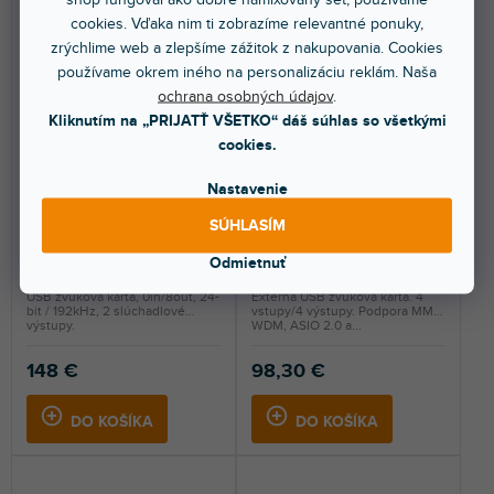
cookies. Vďaka nim ti zobrazíme relevantné ponuky,
zrýchlime web a zlepšíme zážitok z nakupovania. Cookies
používame okrem iného na personalizáciu reklám. Naša
ochrana osobných údajov
.
Kliknutím na „PRIJATŤ VŠETKO“ dáš súhlas so všetkými
cookies.
GIGAPort eX
MAYA 44 USB+
Nastavenie
SÚHLASÍM
Odmietnuť
Skladom na predajni
(
1 ks
)
Skladom na predajni
(
1 ks
)
USB zvuková karta, 0in/8out, 24-
Externá USB zvuková karta. 4
bit / 192kHz, 2 slúchadlové
vstupy/4 výstupy. Podpora MME,
výstupy.
WDM, ASIO 2.0 a...
148 €
98,30 €
DO KOŠÍKA
DO KOŠÍKA