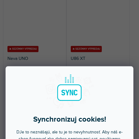
🔥 SEZÓNNY VÝPREDAJ
🔥 SEZÓNNY VÝPREDAJ
Neva UNO
U86 XT
Skladom na predajni
(
2 ks
)
Skladom na predajni
(
1 ks
)
ESI Neva UNO je dvojkanálové
USB audio rozhranie. 8
USB audio rozhranie s
linkových vstupov a 6 linkových
mikrofónnym a nástrojovým...
výstupov.
51 €
217 €
Synchronizuj cookies!
DO KOŠÍKA
DO KOŠÍKA
DJe to neznášajú, ale tu je to nevyhnutnosť. Aby náš e-
shop fungoval ako dobre namixovaný set, používame