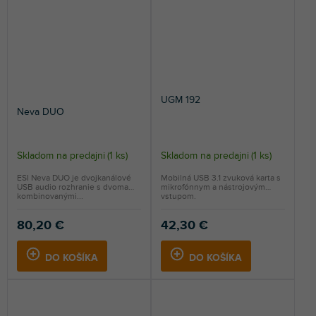
UGM 192
Neva DUO
Skladom na predajni
(
1 ks
)
Skladom na predajni
(
1 ks
)
Priemerné
hodnotenie
ESI Neva DUO je dvojkanálové
Mobilná USB 3.1 zvuková karta s
USB audio rozhranie s dvoma
mikrofónnym a nástrojovým
produktu
kombinovanými...
vstupom.
je
5,0
80,20 €
42,30 €
z
5
DO KOŠÍKA
DO KOŠÍKA
hviezdičiek.