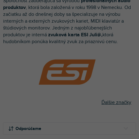
Spoločnosť zaoberajúca sa výrobou
profesionálnych audio
p
produktov
, ktorá bola založená v roku 1998 v Nemecku. Od
r
začiatku až do dnešnej doby sa špecializuje na výrobu
o
interných a externých zvukových kariet, MIDI klaviatúr a
d
štúdiových monitorov. Jedným z najobľúbenejších
u
produktov je interná
zvuková karta ESI Juli@,
ktorá
k
hudobníkom ponúka kvalitný zvuk za priaznivú cenu.
t
o
v
Ďalšie značky
R
a
Odporúčame
d