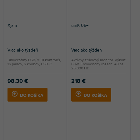
Xjam
uniK 05+
Viac ako týždeň
Viac ako týždeň
Univerzálny USB/MIDI kontrolér,
Aktívny štúdiový monitor. Výkon:
16 padov, 6 knobov, USB-C.
80W. Frekvenčný rozsah: 49 až
25 000 Hz.
98,30 €
218 €
DO KOŠÍKA
DO KOŠÍKA