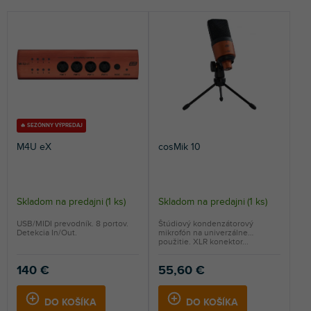
e
NAJLACNEJŠIE
n
NAJDRAHŠIE
i
e
NAJPREDÁVANEJŠIE
p
r
ABECEDNE
o
d
u
🔥 SEZÓNNY VÝPREDAJ
k
M4U eX
cosMik 10
t
o
v
Skladom na predajni
(
1 ks
)
Skladom na predajni
(
1 ks
)
USB/MIDI prevodník. 8 portov.
Štúdiový kondenzátorový
Detekcia In/Out.
mikrofón na univerzálne
použitie. XLR konektor...
140 €
55,60 €
DO KOŠÍKA
DO KOŠÍKA