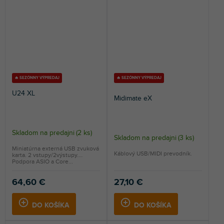
🔥 SEZÓNNY VÝPREDAJ
🔥 SEZÓNNY VÝPREDAJ
U24 XL
Midimate eX
Skladom na predajni
(
2 ks
)
Skladom na predajni
(
3 ks
)
Miniatúrna externá USB zvuková
Káblový USB/MIDI prevodník.
karta. 2 vstupy/2výstupy.
Podpora ASIO a Core...
64,60 €
27,10 €
DO KOŠÍKA
DO KOŠÍKA