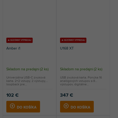
🔥 SEZÓNNY VÝPREDAJ
🔥 SEZÓNNY VÝPREDAJ
Amber i1
U168 XT
Skladom na predajni
(
2 ks
)
Skladom na predajni
(
2 ks
)
Univerzálna USB-C zvuková
USB zvuková karta. Ponúka 16
karta. 2+2 vstupy, 2 výstupy,
analógových vstupov a 8
loopback pre...
výstupov, digitálne...
102 €
347 €
DO KOŠÍKA
DO KOŠÍKA