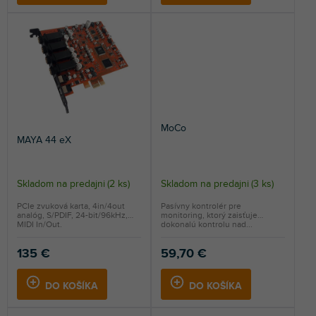
MoCo
MAYA 44 eX
Skladom na predajni
(
2 ks
)
Skladom na predajni
(
3 ks
)
Priemerné
hodnotenie
PCIe zvuková karta, 4in/4out
Pasívny kontrolér pre
analóg, S/PDIF, 24-bit/96kHz,
monitoring, ktorý zaisťuje
produktu
MIDI In/Out.
dokonalú kontrolu nad...
je
5,0
135 €
59,70 €
z
5
DO KOŠÍKA
DO KOŠÍKA
hviezdičiek.