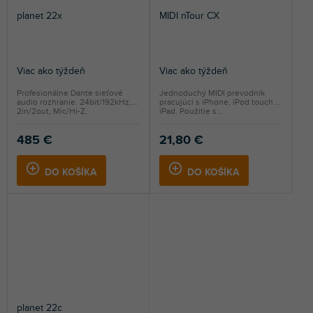
planet 22x
MIDI nTour CX
Viac ako týždeň
Viac ako týždeň
Profesionálne Dante sieťové
Jednoduchý MIDI prevodník
audio rozhranie. 24bit/192kHz,
pracujúci s iPhone, iPod touch a
2in/2out, Mic/Hi-Z.
iPad. Použitie s...
485 €
21,80 €
DO KOŠÍKA
DO KOŠÍKA
planet 22c