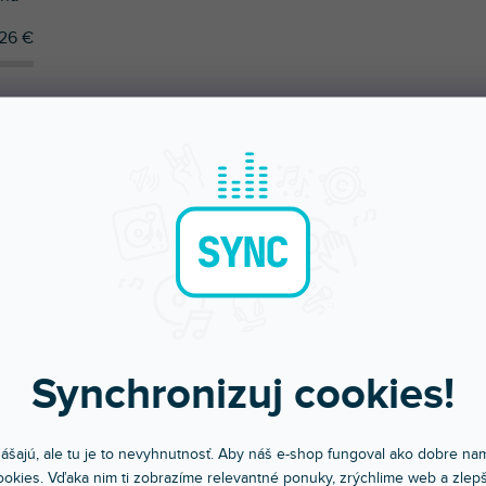
26
€
ÚČAME
NAJLACNEJŠIE
NAJDRAHŠIE
NAJPREDÁVANEJŠIE
Synchronizuj cookies!
ášajú, ale tu je to nevyhnutnosť. Aby náš e-shop fungoval ako dobre nam
okies. Vďaka nim ti zobrazíme relevantné ponuky, zrýchlime web a zlepš