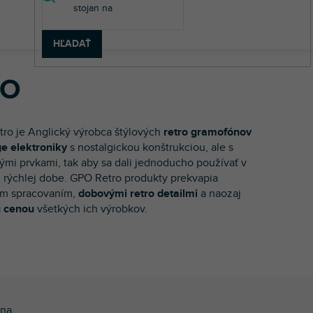
HĽADAŤ
PO
ro je Anglický výrobca štýlových
retro gramofónov
ge elektroniky
s nostalgickou konštrukciou, ale s
mi prvkami, tak aby sa dali jednoducho používať v
 rýchlej dobe. GPO Retro produkty prekvapia
ým spracovaním,
dobovými retro detailmi
a naozaj
u cenou
všetkých ich výrobkov.
na