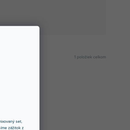
1
položiek celkom
ABECEDNE
ixovaný set,
íme zážitok z