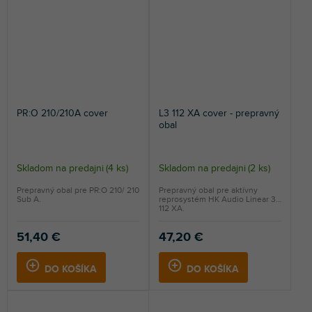
PR:O 210/210A cover
L3 112 XA cover - prepravný
obal
Skladom na predajni
(
4 ks
)
Skladom na predajni
(
2 ks
)
Prepravný obal pre PR:O 210/ 210
Prepravný obal pre aktívny
Sub A.
reprosystém HK Audio Linear 3
112 XA.
51,40 €
47,20 €
DO KOŠÍKA
DO KOŠÍKA