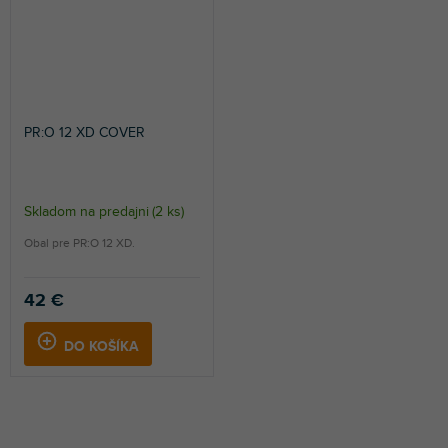
PR:O 12 XD COVER
Skladom na predajni
(
2 ks
)
Obal pre PR:O 12 XD.
42 €
DO KOŠÍKA
S