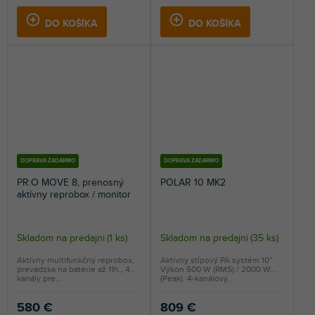
DO KOŠÍKA
DO KOŠÍKA
DOPRAVA ZADARMO
DOPRAVA ZADARMO
PR:O MOVE 8, prenosný
POLAR 10 MK2
aktívny reprobox / monitor
Skladom na predajni
(
1 ks
)
Skladom na predajni
(
35 ks
)
Aktívny multifunkčný reprobox,
Aktívny stĺpový PA systém 10" .
prevádzka na batérie až 11h., 4
Výkon 500 W (RMS) / 2000 W
kanály pre...
(Peak). 4-kanálový...
580 €
809 €