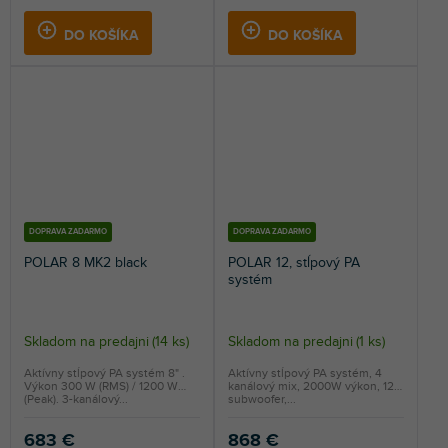
DO KOŠÍKA
DO KOŠÍKA
DOPRAVA ZADARMO
DOPRAVA ZADARMO
POLAR 8 MK2 black
POLAR 12, stĺpový PA
systém
Skladom na predajni
(
14 ks
)
Skladom na predajni
(
1 ks
)
Aktívny stĺpový PA systém 8" .
Aktívny stĺpový PA systém, 4
Výkon 300 W (RMS) / 1200 W
kanálový mix, 2000W výkon, 12"
(Peak). 3-kanálový...
subwoofer,...
683 €
868 €