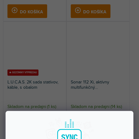
DO KOŠÍKA
DO KOŠÍKA
🔥 SEZÓNNY VÝPREDAJ
L.U.C.A.S. 2K sada statívov,
Sonar 112 Xi, aktívny
káble, s obalom
multifunkčný
reproduktorový systém
Skladom na predajni
(
1 ks
)
Skladom na predajni
(
14 ks
)
Príslušenstvo pre systémy HK
Aktívna reprosústava, 12"/1,35",
Audio LUCAS 2K, 2 x hliníkový
1200 W, DSP jednotka, LCD,
stojan pre...
Bluetooth 5.0,...
144 €
422 €