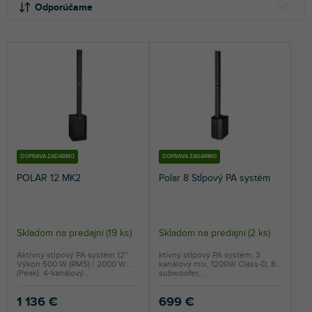
a
Odporúčame
d
e
NAJLACNEJŠIE
n
NAJDRAHŠIE
i
e
NAJPREDÁVANEJŠIE
p
r
ABECEDNE
o
d
u
DOPRAVA ZADARMO
DOPRAVA ZADARMO
k
POLAR 12 MK2
Polar 8 Stĺpový PA systém
t
o
v
Skladom na predajni
(
19 ks
)
Skladom na predajni
(
2 ks
)
Aktívny stĺpový PA systém 12" .
ktívny stĺpový PA systém, 3
Výkon 500 W (RMS) / 2000 W
kanálový mix, 1200W Class-D, 8"
(Peak). 4-kanálový...
subwoofer,...
1 136 €
699 €