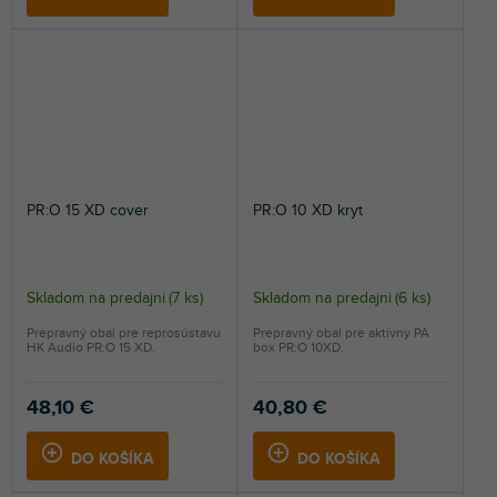
PR:O 15 XD cover
PR:O 10 XD kryt
Skladom na predajni
(
7 ks
)
Skladom na predajni
(
6 ks
)
Prepravný obal pre reprosústavu
Prepravný obal pre aktívny PA
HK Audio PR:O 15 XD.
box PR:O 10XD.
48,10 €
40,80 €
DO KOŠÍKA
DO KOŠÍKA