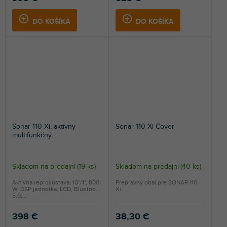
DO KOŠÍKA
DO KOŠÍKA
Sonar 110 Xi, aktívny
Sonar 110 Xi Cover
multifunkčný
reproduktorový systém
Skladom na predajni
(
19 ks
)
Skladom na predajni
(
40 ks
)
Aktívna reprosústava, 10"/1", 800
Prepravný obal pre SONAR 110
W, DSP jednotka, LCD, Bluetooth
Xi.
5.0,...
398 €
38,30 €