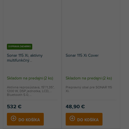
DOPRAVA ZADARMO
Sonar 115 Xi, aktívny
Sonar 115 Xi Cover
multifunkčný
reproduktorový systém
Skladom na predajni
(
2 ks
)
Skladom na predajni
(
2 ks
)
Aktívna reprosústava, 15"/1,35",
Prepravný obal pre SONAR 115
1200 W, DSP jednotka, LCD,
Xi.
Bluetooth 5.0,...
532 €
48,90 €
DO KOŠÍKA
DO KOŠÍKA