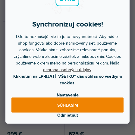
DO KOŠÍKA
DO KOŠÍKA
Synchronizuj cookies!
DJe to neznášajú, ale tu je to nevyhnutnosť. Aby náš e-
shop fungoval ako dobre namixovaný set, používame
cookies. Vďaka nim ti zobrazíme relevantné ponuky,
zrýchlime web a zlepšíme zážitok z nakupovania. Cookies
používame okrem iného na personalizáciu reklám. Naša
ochrana osobných údajov
.
DOPRAVA ZADARMO
Kliknutím na „PRIJATŤ VŠETKO“ dáš súhlas so všetkými
Linear Sub 1500 A, aktívny
Sonar 115 Sub D
cookies.
subwoofer
Nastavenie
Skladom na predajni
(
8 ks
)
Skladom na predajni
(
4 ks
)
SÚHLASÍM
Aktívny subwoofer, 15", 1200W
Aktívny subwoofer, 1x 15", 1500
Odmietnuť
Class-D zosilňovač, integrovaný
W, DSP jednotka, LCD, Cardioid
Crossover...
Mode, MultiGrip.
995 €
625 €