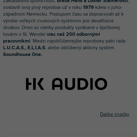
Zakladatelia spoločnosti,
bratia Hans a Lothar Stamerovci
,
p
zostavili svoj prvý reprobox už v roku
1979
kdesi v juho-
r
západnom Nemecku. Postupom času sa dopracovali až k
o
výrobe veľkých zvukových systémov pre desaťtisíce
d
divákov. Dnes sú všetky produkty vyrábané v špičkovej
u
továrni v St. Wendel
viac než 200 odbornými
k
pracovníkmi
. Medzi najobľúbenejšie reproboxy patrí rada
t
L.U.C.A.S., E.L.I.A.S.
alebo obľúbený aktívny systém
o
Soundhouse One.
v
Ďalšie značky
R