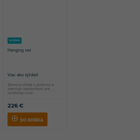
NOVINKA
Hanging set
Viac ako týždeň
Závesný držiak s plošinou a
zberným zásobníkom pre
výrobníky Look.
226 €
DO KOŠÍKA