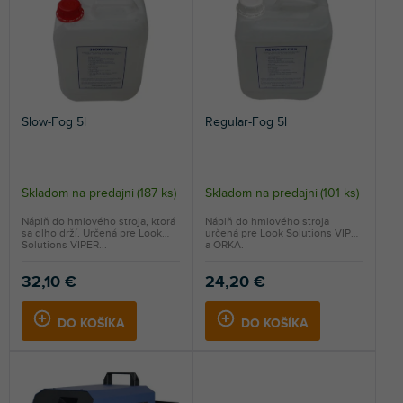
i
e
NAJPREDÁVANEJŠIE
p
r
ABECEDNE
o
d
Slow-Fog 5l
Regular-Fog 5l
u
k
t
o
Skladom na predajni
(
187 ks
)
Skladom na predajni
(
101 ks
)
v
Náplň do hmlového stroja, ktorá
Náplň do hmlového stroja
sa dlho drží. Určená pre Look
určená pre Look Solutions VIPER
Solutions VIPER...
a ORKA.
32,10 €
24,20 €
DO KOŠÍKA
DO KOŠÍKA