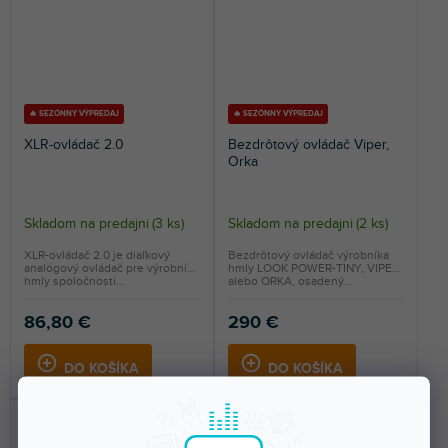
🔥 SEZÓNNY VÝPREDAJ
🔥 SEZÓNNY VÝPREDAJ
XLR-ovládač 2.0
Bezdrôtový ovládač Viper,
Orka
Skladom na predajni
(
3 ks
)
Skladom na predajni
(
2 ks
)
XLR-ovládač 2.0 je diaľkový
Bezdrôtový ovládač výrobníka
analógový ovládač pre výrobníky
hmly LOOK POWER-TINY, VIPER
hmly spoločnosti...
alebo ORKA, osadený...
86,80 €
290 €
DO KOŠÍKA
DO KOŠÍKA