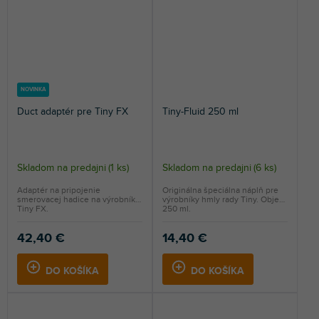
NOVINKA
Duct adaptér pre Tiny FX
Tiny-Fluid 250 ml
Skladom na predajni
(
1 ks
)
Skladom na predajni
(
6 ks
)
Adaptér na pripojenie
Originálna špeciálna náplň pre
smerovacej hadice na výrobník
výrobníky hmly rady Tiny. Objem
Tiny FX.
250 ml.
42,40 €
14,40 €
DO KOŠÍKA
DO KOŠÍKA