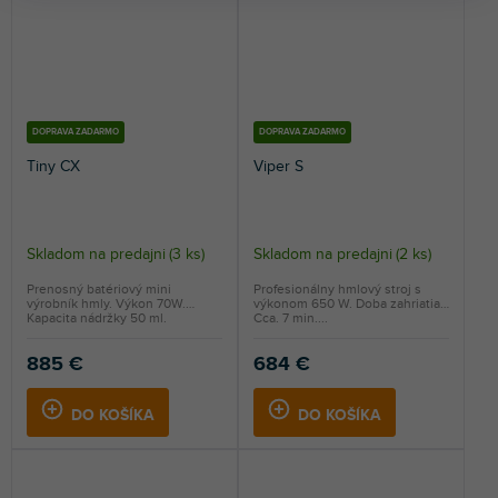
DOPRAVA ZADARMO
DOPRAVA ZADARMO
Tiny CX
Viper S
Skladom na predajni
(
3 ks
)
Skladom na predajni
(
2 ks
)
Prenosný batériový mini
Profesionálny hmlový stroj s
výrobník hmly. Výkon 70W.
výkonom 650 W. Doba zahriatia:
Kapacita nádržky 50 ml.
Cca. 7 min....
885 €
684 €
DO KOŠÍKA
DO KOŠÍKA