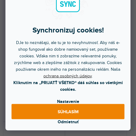
Synchronizuj cookies!
DOPRAVA ZADARMO
DOPRAVA ZADARMO
DJe to neznášajú, ale tu je to nevyhnutnosť. Aby náš e-
Power-Tiny
Viper NT
shop fungoval ako dobre namixovaný set, používame
cookies. Vďaka nim ti zobrazíme relevantné ponuky,
zrýchlime web a zlepšíme zážitok z nakupovania. Cookies
Skladom na predajni
(
6 ks
)
Skladom na predajni
(
3 ks
)
používame okrem iného na personalizáciu reklám. Naša
ochrana osobných údajov
.
Prenosný batériový mini
Vysoko výkonný hmlový stroj so
výrobník hmly s výkonom 400W.
vstavaným časovačom a DMX.
Kliknutím na „PRIJATŤ VŠETKO“ dáš súhlas so všetkými
Výdrž batérie 10min pri...
Čerpadlo je možné...
cookies.
816 €
821 €
Nastavenie
SÚHLASÍM
DO KOŠÍKA
DO KOŠÍKA
Odmietnuť