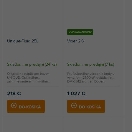
DOPRAVA ZADARMO
Unique-Fluid 25L
Viper 2.6
Skladom na predajni
(
24 ks
)
Skladom na predajni
(
7 ks
)
Originálna náplň pre hazer
Profesionálny výrobník hmly s
UNIQUE. Optimálne
výkonom 2600 W, ovládanie
zahmlievanie a minimálna...
DMX 512 a timer. Doba...
218 €
1 027 €
DO KOŠÍKA
DO KOŠÍKA