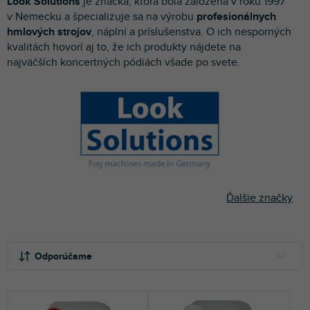
Look Solutions
je značka, ktorá bola založená v roku 1997
p
v Nemecku a špecializuje sa na výrobu
profesionálnych
r
hmlových strojov
, náplní a príslušenstva. O ich nesporných
o
kvalitách hovorí aj to, že ich produkty nájdete na
d
najväčších koncertných pódiách všade po svete.
u
k
t
o
v
Ďalšie značky
R
a
Odporúčame
d
e
NAJLACNEJŠIE
n
NAJDRAHŠIE