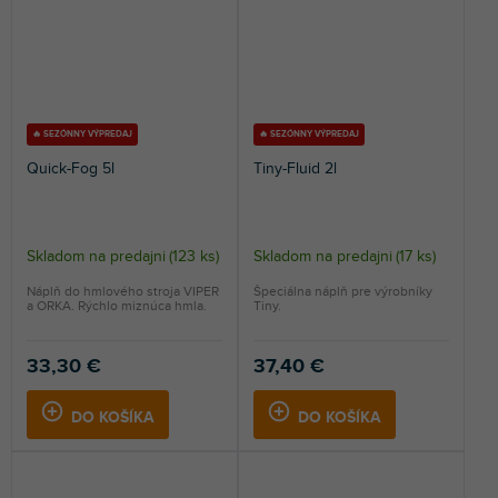
🔥 SEZÓNNY VÝPREDAJ
🔥 SEZÓNNY VÝPREDAJ
Quick-Fog 5l
Tiny-Fluid 2l
Skladom na predajni
(
123 ks
)
Skladom na predajni
(
17 ks
)
Náplň do hmlového stroja VIPER
Špeciálna náplň pre výrobníky
a ORKA. Rýchlo miznúca hmla.
Tiny.
33,30 €
37,40 €
DO KOŠÍKA
DO KOŠÍKA