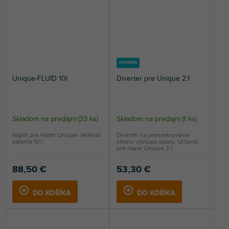
NOVINKA
Unique-FLUID 10l
Diverter pre Unique 2.1
Skladom na predajni
(
33 ks
)
Skladom na predajni
(
1 ks
)
Náplň pre hazer Unique. Veľkosť
Diverter na presmerovanie
balenia 10 l.
smeru výstupu oparu. Určené
pre hazer Unique 2.1.
88,50 €
53,30 €
DO KOŠÍKA
DO KOŠÍKA