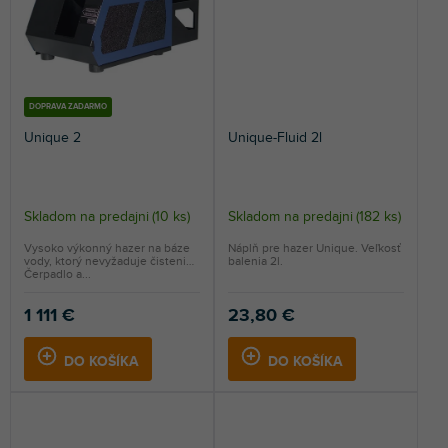
DOPRAVA ZADARMO
Unique 2
Unique-Fluid 2l
Skladom na predajni
(
10 ks
)
Skladom na predajni
(
182 ks
)
Vysoko výkonný hazer na báze
Náplň pre hazer Unique. Veľkosť
vody, ktorý nevyžaduje čistenie.
balenia 2l.
Čerpadlo a...
1 111 €
23,80 €
DO KOŠÍKA
DO KOŠÍKA