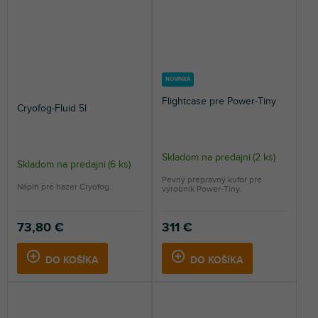
NOVINKA
Flightcase pre Power-Tiny
Cryofog-Fluid 5l
Skladom na predajni
(
2 ks
)
Skladom na predajni
(
6 ks
)
Pevný prepravný kufor pre
Náplň pre hazer Cryofog.
výrobník Power-Tiny.
73,80 €
311 €
DO KOŠÍKA
DO KOŠÍKA