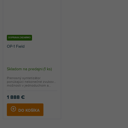
DOPRAVA ZADARMO
OP-1 Field
Skladom na predajni
(
1 ks
)
Prenosný syntetizátor
ponúkajúci nekonečné zvukové
možnosti v jednoduchom a...
1 888 €
DO KOŠÍKA