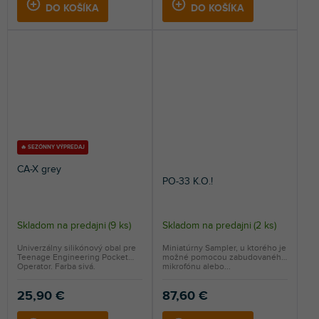
DO KOŠÍKA
DO KOŠÍKA
🔥 SEZÓNNY VÝPREDAJ
CA-X grey
PO-33 K.O.!
Skladom na predajni
(
9 ks
)
Skladom na predajni
(
2 ks
)
Priemerné
hodnotenie
Univerzálny silikónový obal pre
Miniatúrny Sampler, u ktorého je
Teenage Engineering Pocket
možné pomocou zabudovaného
produktu
Operator. Farba sivá.
mikrofónu alebo...
je
5,0
25,90 €
87,60 €
z