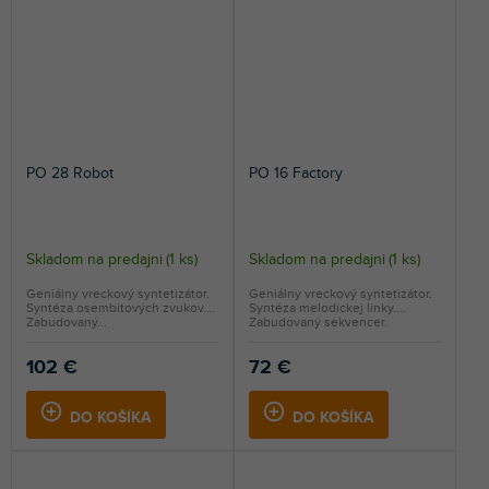
PO 28 Robot
PO 16 Factory
Skladom na predajni
(
1 ks
)
Skladom na predajni
(
1 ks
)
Geniálny vreckový syntetizátor.
Geniálny vreckový syntetizátor.
Syntéza osembitových zvukov.
Syntéza melodickej linky.
Zabudovaný...
Zabudovaný sekvencer.
102 €
72 €
DO KOŠÍKA
DO KOŠÍKA