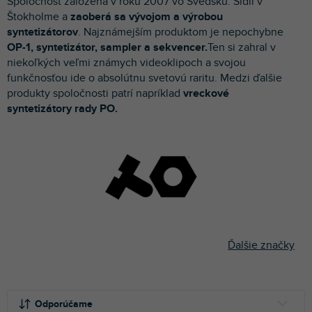
Spoločnosť založená v roku 2007 vo Švédsku. Sídlí v
p
Štokholme a
zaoberá sa vývojom a výrobou
r
syntetizátorov
. Najznámejším produktom je nepochybne
o
OP-1, syntetizátor, sampler a sekvencer.
Ten si zahral v
d
niekoľkých veľmi známych videoklipoch a svojou
u
funkčnosťou ide o absolútnu svetovú raritu. Medzi ďalšie
k
produkty spoločnosti patrí napríklad
vreckové
t
syntetizátory rady PO.
o
v
Ďalšie značky
R
a
Odporúčame