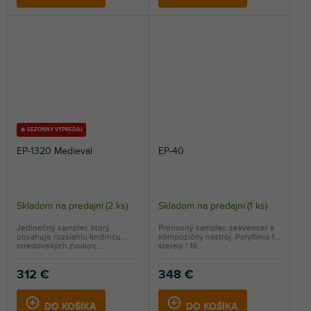
🔥 SEZÓNNY VÝPREDAJ
EP-1320 Medieval
EP-40
Skladom na predajni
(
2 ks
)
Skladom na predajni
(
1 ks
)
Jedinečný sampler, ktorý
Prenosný sampler, sekvencer a
obsahuje rozsiahlu knižnicu
kompozičný nástroj. Polyfónia 12
stredovekých zvukov,...
stereo / 16...
312 €
348 €
DO KOŠÍKA
DO KOŠÍKA