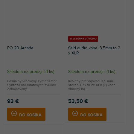
🔥 SEZÓNNY VÝPREDAJ
PO 20 Arcade
field audio kábel 3.5mm to 2
x XLR
Skladom na predajni
(
1 ks
)
Skladom na predajni
(
1 ks
)
Geniálny vreckový syntetizátor.
Kvalitný prepojovací 3,5 mm
Syntéza osembitových zvukov.
stereo TRS to 2x XLR (F) kábel
Zabudovaný...
vhodný na...
93 €
53,50 €
DO KOŠÍKA
DO KOŠÍKA