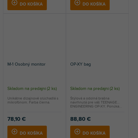
5
DO KOŠÍKA
DO KOŠÍKA
hviezdičiek.
M-1 Osobný monitor
OP-XY bag
Skladom na predajni
(
2 ks
)
Skladom na predajni
(
2 ks
)
Unikátne dizajnové slúchadlá s
Štýlová a odolná brašna
mikrofónom. Farba čierna.
navrhnutá pre váš TEENAGE
ENGINEERING OP-XY. Ponúka...
78,10 €
88,80 €
DO KOŠÍKA
DO KOŠÍKA