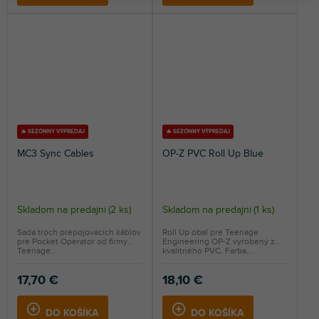
🔥 SEZÓNNY VÝPREDAJ
🔥 SEZÓNNY VÝPREDAJ
MC3 Sync Cables
OP-Z PVC Roll Up Blue
Skladom na predajni
(
2 ks
)
Skladom na predajni
(
1 ks
)
Sada troch prepojovacích káblov
Roll Up obal pre Teenage
pre Pocket Operator od firmy
Engineering OP-Z vyrobený z
Teenage...
kvalitného PVC. Farba...
17,70 €
18,10 €
DO KOŠÍKA
DO KOŠÍKA