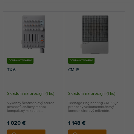
d
e
NAJLACNEJŠIE
n
NAJDRAHŠIE
i
e
NAJPREDÁVANEJŠIE
p
r
ABECEDNE
o
d
u
DOPRAVA ZADARMO
DOPRAVA ZADARMO
k
TX-6
CM-15
t
o
v
Skladom na predajni
(
1 ks
)
Skladom na predajni
(
1 ks
)
Výkonný šesťkanálový stereo
Teenage Engineering CM–15 je
(dvanásťkanálový mono)
prenosný veľkomembránový
kompaktný mixpult s...
kondenzátorový mikrofón.
1 020 €
1 148 €