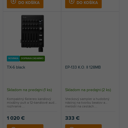
DO KOŠÍKA
DO KOŠÍKA
NOVINKA
DOPRAVA ZADARMO
TX-6 black
EP-133 K.O. II 128MB
Skladom na predajni
(
1 ks
)
Skladom na predajni
(
2 ks
)
Kompaktný 6stereo kanálový
Vreckový sampler a hudobný
mixážny pult a 12-kanálové audio
nástroj na tvorbu beatov a
rozhranie....
melódií na cestách....
1 020 €
333 €