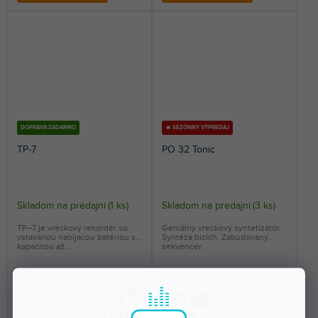
DOPRAVA ZADARMO
🔥 SEZÓNNY VÝPREDAJ
TP-7
PO 32 Tonic
Skladom na predajni
(
1 ks
)
Skladom na predajni
(
3 ks
)
TP–7 je vreckový rekordér so
Geniálny vreckový syntetizátor.
vstavanou nabíjacou batériou s
Syntéza bicích. Zabudovaný
kapacitou až...
sekvencer.
1 361 €
87,20 €
DO KOŠÍKA
DO KOŠÍKA