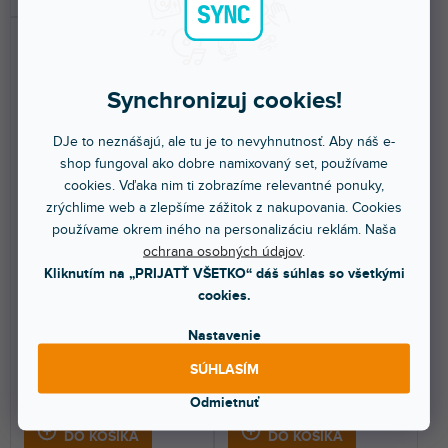
Synchronizuj cookies!
DJe to neznášajú, ale tu je to nevyhnutnosť. Aby náš e-
shop fungoval ako dobre namixovaný set, používame
cookies. Vďaka nim ti zobrazíme relevantné ponuky,
🔥 SEZÓNNY VÝPREDAJ
🔥 SEZÓNNY VÝPREDAJ
zrýchlime web a zlepšíme zážitok z nakupovania. Cookies
PO-35 Speak
Rumble
používame okrem iného na personalizáciu reklám. Naša
ochrana osobných údajov
.
Kliknutím na „PRIJATŤ VŠETKO“ dáš súhlas so všetkými
Skladom na predajni
(
1 ks
)
Skladom na predajni
(
1 ks
)
cookies.
Samply môžu byť až 120 sekúnd
Rumble Module dodá vášmu OP-
Nastavenie
dlhé, je možné ich transponovať
Z mohutnejšie basy, tento
alebo ich...
vstavaný haptický...
SÚHLASÍM
87,20 €
70,30 €
Odmietnuť
DO KOŠÍKA
DO KOŠÍKA