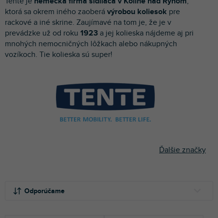
Tente je
nemecká firma sídliaca v Kolíne nad Rýnom
,
p
ktorá sa okrem iného zaoberá
výrobou koliesok
pre
r
rackové a iné skrine. Zaujímavé na tom je, že je v
o
prevádzke už od roku
1923
a jej kolieska nájdeme aj pri
d
mnohých nemocničných lôžkach alebo nákupných
u
vozíkoch. Tie kolieska sú super!
k
t
o
v
Ďalšie značky
R
a
Odporúčame
d
e
NAJLACNEJŠIE