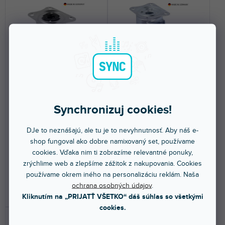
n
NAJDRAHŠIE
i
e
NAJPREDÁVANEJŠIE
p
r
ABECEDNE
o
d
37037
37035
u
k
t
Synchronizuj cookies!
o
Do 5 dní
Do 5 dní
v
DJe to neznášajú, ale tu je to nevyhnutnosť. Aby náš e-
Otočné koliesko 100 mm s
Otočné koliesko 125 mm s
shop fungoval ako dobre namixovaný set, používame
polyamidovým kolesom a
modrým kolieskom.
špeciálnou funkciou...
cookies. Vďaka nim ti zobrazíme relevantné ponuky,
zrýchlime web a zlepšíme zážitok z nakupovania. Cookies
40,20 €
36,90 €
používame okrem iného na personalizáciu reklám. Naša
ochrana osobných údajov
.
DO KOŠÍKA
DO KOŠÍKA
Kliknutím na „PRIJATŤ VŠETKO“ dáš súhlas so všetkými
cookies.