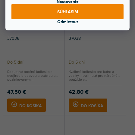
Nastavenie
SÚHLASÍM
Odmietnuť
37036
37038
Do 5 dní
Do 5 dní
Robustné otočné koliesko s
Kvalitné koliesko pre kufre a
dvojitou brzdovou aretáciou a
vozíky, navrhnuté pre náročné
pozinkovaným...
použitie v...
47,50 €
42,80 €
DO KOŠÍKA
DO KOŠÍKA