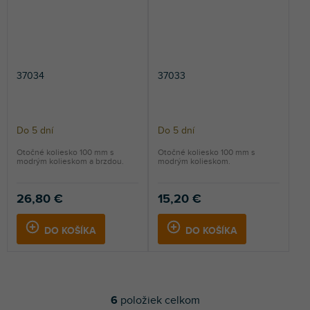
37034
37033
Do 5 dní
Do 5 dní
Otočné koliesko 100 mm s
Otočné koliesko 100 mm s
modrým kolieskom a brzdou.
modrým kolieskom.
26,80 €
15,20 €
DO KOŠÍKA
DO KOŠÍKA
6
položiek celkom
O