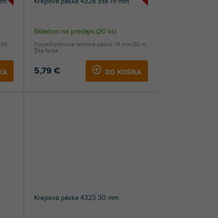
mm
Krepová páska 4328 žltá 19 mm
Skladom na predajni
(
20 ks
)
/50
Polyethylénová textilná páska. 19 mm/50 m.
Žltá farba.
5,79 €
KA
DO KOŠÍKA
Krepová páska 4323 30 mm