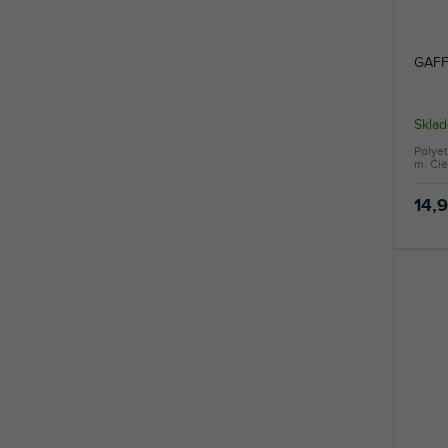
d
u
k
GAFF
t
o
v
Sklad
Polyet
m. Čie
14,