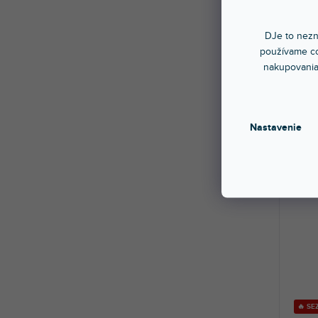
GAFF
DJe to nezn
používame co
Sklad
nakupovania
Polyet
m. Bie
13,1
Nastavenie
🔥 S