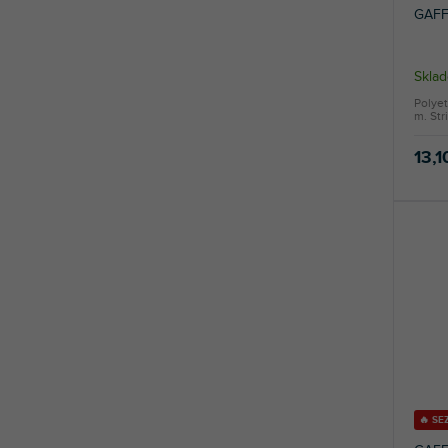
GAFF
Sklad
Polyet
m. Str
13,1
🔥 S