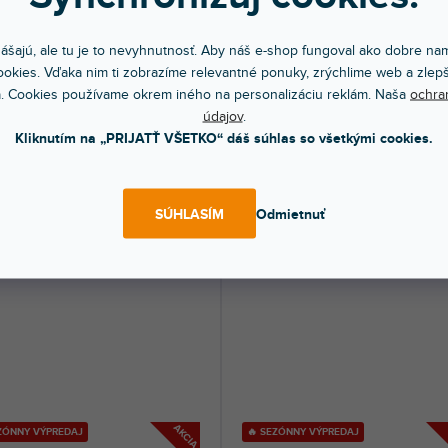
AKCIA
A Best 4688 biela
GAFFA Best 4688 modrá
ášajú, ale tu je to nevyhnutnosť. Aby náš e-shop fungoval ako dobre nam
okies. Vďaka nim ti zobrazíme relevantné ponuky, zrýchlime web a zlepš
om na predajni
(
109 ks
)
Skladom na predajni
(
33 ks
)
. Cookies používame okrem iného na personalizáciu reklám. Naša
ochra
údajov
.
hylénová textilná páska. 48 mm/50
Polyethylénová textilná páska. 50 mm
la farba.
m. Modrá farba.
Kliknutím na „PRIJATŤ VŠETKO“ dáš súhlas so všetkými cookies.
0 €
13,10 €
DO KOŠÍKA
DO KOŠÍ
SÚHLASÍM
Odmietnuť
AKCIA
EZÓNNY VÝPREDAJ
🔥 SEZÓNNY VÝPREDAJ