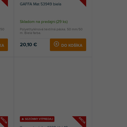
GAFFA Mat 53949 biela
Skladom na predajni
(
29 ks
)
/50
Polyethylénová textilná páska. 50 mm/50
m. Biela farba.
20,10 €
KA
DO KOŠÍKA
AKCIA
AKCIA
🔥 SEZÓNNY VÝPREDAJ