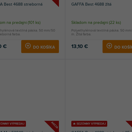
A Best 4688 strieborná
GAFFA Best 4688 žltá
om na predajni
(
101 ks
)
Skladom na predajni
(
22 ks
)
hylénová textilná páska. 50 mm/50
Polyethylénová textilná páska. 50 mm
ieborná farba.
m. Žltá farba.
0 €
13,10 €
DO KOŠÍKA
DO KOŠÍ
AKCIA
EZÓNNY VÝPREDAJ
🔥 SEZÓNNY VÝPREDAJ