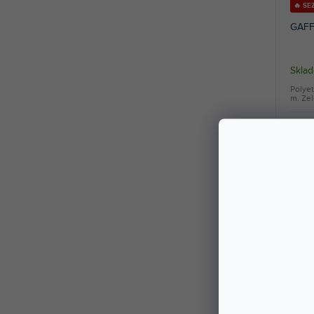
🔥 S
GAFF
Sklad
Polyet
m. Zel
13,1
🔥 S