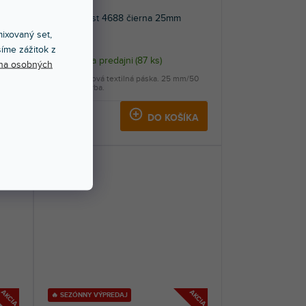
AKCIA
GAFFA Best 4688 čierna 25mm
ixovaný set,
íme zážitok z
Skladom na predajni
(
87 ks
)
na osobných
/50
Polyethylénová textilná páska. 25 mm/50
m. Čierna farba.
7,49 €
KA
DO KOŠÍKA
AKCIA
AKCIA
🔥 SEZÓNNY VÝPREDAJ