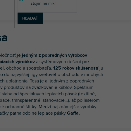
HĽADAŤ
sa
oločnosť je
jedným
z popredných výrobcov
piacich výrobkov
a systémových riešení pre
el, obchod a spotrebiteľa.
125 rokov skúseností
ju
o do najvyššej ligy svetového obchodu v mnohých
ach uplatnenia. Tesa je aj jedným z popredných
v produktov na zväzkovanie káblov. Spektrum
í siaha od špeciálnych lepiacich pások (textilné,
iace, transparentné, sťahovacie…), až po laserom
né ochranné štítky. Medzi najznámejšie výrobky
načky patria odolné lepiace pásky
Gaffa.