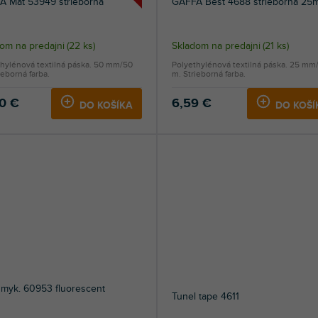
A Mat 53949 strieborná
GAFFA Best 4688 strieborná 25
om na predajni
(
22 ks
)
Skladom na predajni
(
21 ks
)
hylénová textilná páska. 50 mm/50
Polyethylénová textilná páska. 25 mm
ieborná farba.
m. Strieborná farba.
10 €
6,59 €
DO KOŠÍKA
DO KOŠÍ
šmyk. 60953 fluorescent
Tunel tape 4611