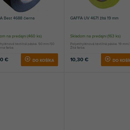
A Best 4688 čierna
GAFFA UV 4671 žltá 19 mm
om na predajni
(
460 ks
)
Skladom na predajni
(
163 ks
)
hylénová textilná páska. 50 mm/50
Polyethylénová textilná páska. 19 mm
rna farba.
Žltá farba.
90 €
10,30 €
DO KOŠÍKA
DO KOŠÍ