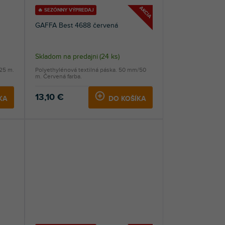
AKCIA
🔥 SEZÓNNY VÝPREDAJ
GAFFA Best 4688 červená
Skladom na predajni
(
24 ks
)
/25 m.
Polyethylénová textilná páska. 50 mm/50
m. Červená farba.
13,10 €
KA
DO KOŠÍKA