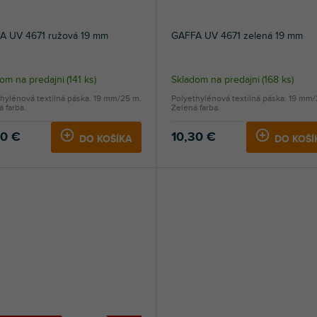
A UV 4671 ružová 19 mm
GAFFA UV 4671 zelená 19 mm
om na predajni
(
141 ks
)
Skladom na predajni
(
168 ks
)
hylénová textilná páska. 19 mm/25 m.
Polyethylénová textilná páska. 19 mm
 farba.
Zelená farba.
30 €
10,30 €
DO KOŠÍKA
DO KOŠÍ