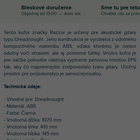
Bleskové doručenie
Sme tu pre teb
Objednaj do 15:00 → dnes letí
Chválite nás za prís
Tento kufor značky Razzor je určený pre akustické gitary
typu Dreadnought. Jeho konštrukcia je vyrobená z odolného
kompozitného materiálu ABS, vďaka ktorému je nielen
odolný voči otrasom, ale aj pomerne ľahký. Vnútro kufra je
pre väčšie pohodlie nástroja vyplnené penovou hmotou EPS
tak, aby čo najpresnejšie zodpovedalo tvaru gitary. Úložný
priestor pre príslušenstvo je samozrejmosťou.
Technické údaje:
- Vhodné pre: Dreadnought
- Materiál: ABS
- Farba: Čierna
- Vnútorná dĺžka: 1070 mm
- Vnútorná šírka: 410 mm
- Vnútorná hĺbka: 145 mm