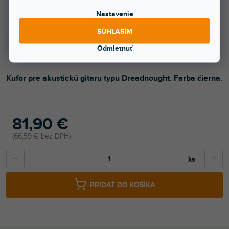
Viac ako týždeň
Nastavenie
SÚHLASÍM
Odmietnuť
Kufor pre akustickú gitaru typu Dreadnought. Farba čierna.
81,90 €
66,59 € bez DPH
−
+
PRIDAŤ DO KOŠÍKA