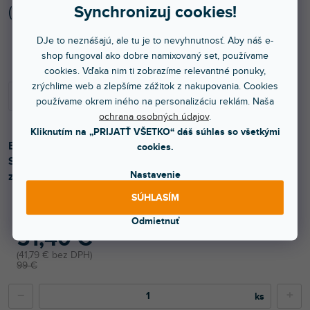
Synchronizuj cookies!
(
10 ks
)
Skladom na predajni
DJe to neznášajú, ale tu je to nevyhnutnosť. Aby náš e-
shop fungoval ako dobre namixovaný set, používame
cookies. Vďaka nim ti zobrazíme relevantné ponuky,
zrýchlime web a zlepšíme zážitok z nakupovania. Cookies
používame okrem iného na personalizáciu reklám. Naša
ochrana osobných údajov
.
Kliknutím na „PRIJATŤ VŠETKO“ dáš súhlas so všetkými
BTS Iris je špeciálne navrhnutá pre objektívy BeamZ BTS.
cookies.
S nastaviteľnou clonou je možné vytvoriť bodový alebo
Nastavenie
zatemňovací efekt.
SÚHLASÍM
Odmietnuť
51,40 €
41,79 € bez DPH
99 €
−
+