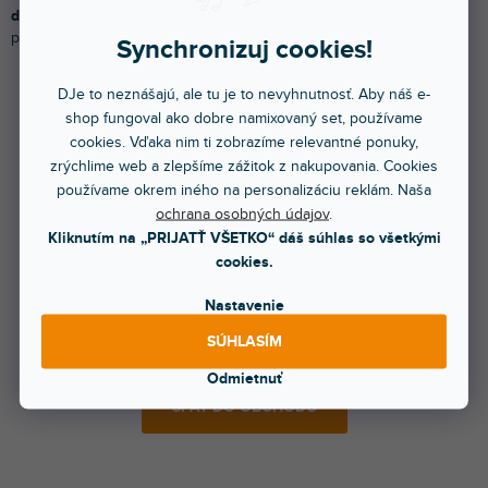
dispozícii v rôznych hrúbkach a farbách
, sú ideálnym materiálom
pre steny skríň s vysokou pevnosťou a nízkou hmotnosťou.
Synchronizuj cookies!
DJe to neznášajú, ale tu je to nevyhnutnosť. Aby náš e-
shop fungoval ako dobre namixovaný set, používame
Produkty ešte len pripravujeme.
cookies. Vďaka nim ti zobrazíme relevantné ponuky,
zrýchlime web a zlepšíme zážitok z nakupovania. Cookies
používame okrem iného na personalizáciu reklám. Naša
ochrana osobných údajov
.
Kliknutím na „PRIJATŤ VŠETKO“ dáš súhlas so všetkými
cookies.
Nastavenie
Môžete sa ale pozrieť na ostatné kategórie.
SÚHLASÍM
Odmietnuť
SPÄŤ DO OBCHODU