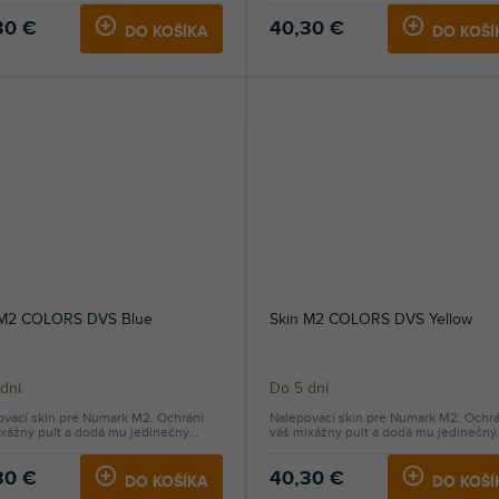
30 €
40,30 €
DO KOŠÍKA
DO KOŠÍ
 M2 COLORS DVS Blue
Skin M2 COLORS DVS Yellow
dní
Do 5 dní
ovací skin pre Numark M2. Ochráni
Nalepovací skin pre Numark M2. Ochrá
xážny pult a dodá mu jedinečný...
váš mixážny pult a dodá mu jedinečný.
30 €
40,30 €
DO KOŠÍKA
DO KOŠÍ