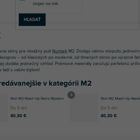
v
 technika
Príslušenstvo pre DJov
Polepy
DJ mixážne pulty
HĽADAŤ
2
cie skiny pre mixážny pult
Numark
M2. Dodajú vášmu mixpultu jedinečný
 designov – od klasických po moderné, od tlmených tónov po výrazné far
jej dodáte jedinečný vzhľad. Prémiové materiály zaručujú perfektnú priľna
 ladí s vaším štýlom!
redávanejšie v kategórii M2
Skin M2 Mash-Up Retro Modern
Skin M2 Mash-Up Nava
Do 5 dní
Do 5 dní
40,30 €
40,30 €