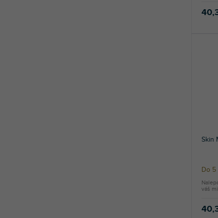
40,
Skin
Do 5 
Nalep
váš mi
40,