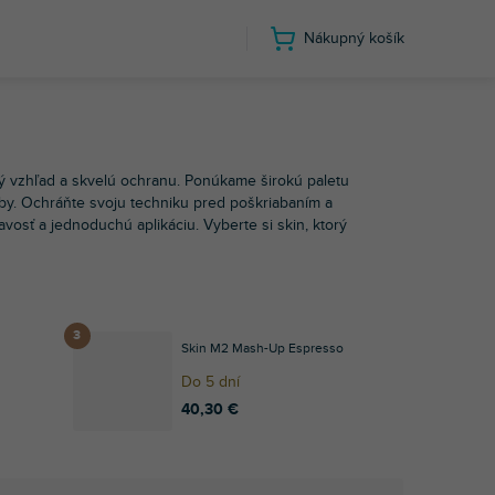
Nákupný košík
Numark
M2
 vzhľad a skvelú ochranu. Ponúkame širokú paletu
by. Ochráňte svoju techniku pred poškriabaním a
vosť a jednoduchú aplikáciu. Vyberte si skin, ktorý
l
Skin M2 Mash-Up Espresso
Do 5 dní
40,30 €