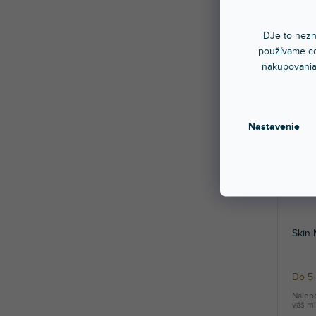
Nalep
váš mi
DJe to nezn
40,
používame co
nakupovania
Nastavenie
Skin
Do 5 
Nalep
váš mi