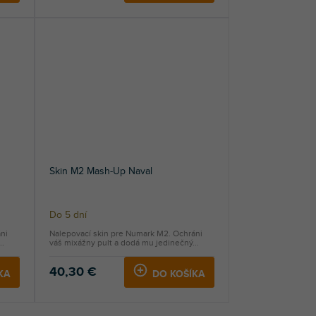
Skin M2 Mash-Up Naval
Do 5 dní
ni
Nalepovací skin pre Numark M2. Ochráni
..
váš mixážny pult a dodá mu jedinečný...
40,30 €
KA
DO KOŠÍKA