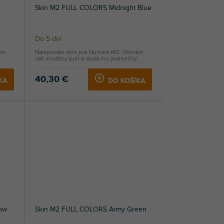
Skin M2 FULL COLORS Midnight Blue
Do 5 dní
ni
Nalepovací skin pre Numark M2. Ochráni
..
váš mixážny pult a dodá mu jedinečný...
40,30 €
KA
DO KOŠÍKA
ow
Skin M2 FULL COLORS Army Green