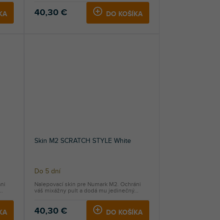
40,30 €
KA
DO KOŠÍKA
Skin M2 SCRATCH STYLE White
Do 5 dní
ni
Nalepovací skin pre Numark M2. Ochráni
..
váš mixážny pult a dodá mu jedinečný...
40,30 €
KA
DO KOŠÍKA