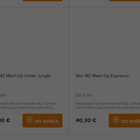
 M2 Mash-Up Urban Jungle
Skin M2 Mash-Up Espresso
dní
Do 5 dní
ovací skin pre Numark M2. Ochráni
Nalepovací skin pre Numark M2. Ochrá
xážny pult a dodá mu jedinečný...
váš mixážny pult a dodá mu jedinečný.
30 €
40,30 €
DO KOŠÍKA
DO KOŠÍ