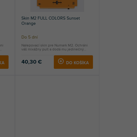
Skin M2 FULL COLORS Sunset
Orange
Do 5 dní
ni
Nalepovací skin pre Numark M2. Ochráni
..
váš mixážny pult a dodá mu jedinečný...
40,30 €
KA
DO KOŠÍKA