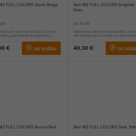
 M2 FULL COLORS Stone Beige
Skin M2 FULL COLORS Graphite
Grey
dní
Do 5 dní
ovací skin pre Numark M2. Ochráni
Nalepovací skin pre Numark M2. Ochrá
xážny pult a dodá mu jedinečný...
váš mixážny pult a dodá mu jedinečný.
30 €
40,30 €
DO KOŠÍKA
DO KOŠÍ
 M2 FULL COLORS Aurora Red
Skin M2 FULL COLORS Dark Yell