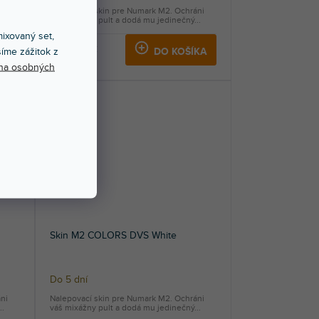
ni
Nalepovací skin pre Numark M2. Ochráni
..
váš mixážny pult a dodá mu jedinečný...
ixovaný set,
40,30 €
íme zážitok z
KA
DO KOŠÍKA
na osobných
Skin M2 COLORS DVS White
Do 5 dní
ni
Nalepovací skin pre Numark M2. Ochráni
..
váš mixážny pult a dodá mu jedinečný...