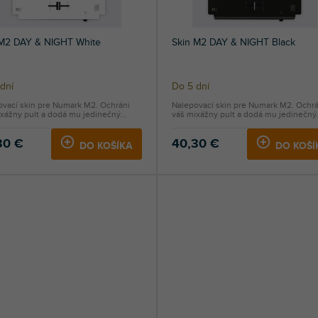
 M2 DAY & NIGHT White
Skin M2 DAY & NIGHT Black
dní
Do 5 dní
ovací skin pre Numark M2. Ochráni
Nalepovací skin pre Numark M2. Ochrá
xážny pult a dodá mu jedinečný...
váš mixážny pult a dodá mu jedinečný.
30 €
40,30 €
DO KOŠÍKA
DO KOŠÍ