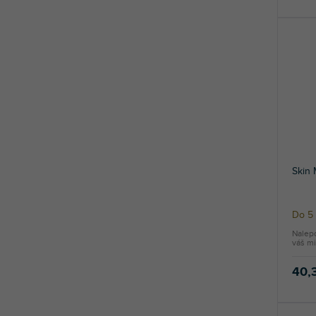
Skin
Do 5 
Nalep
váš mi
40,