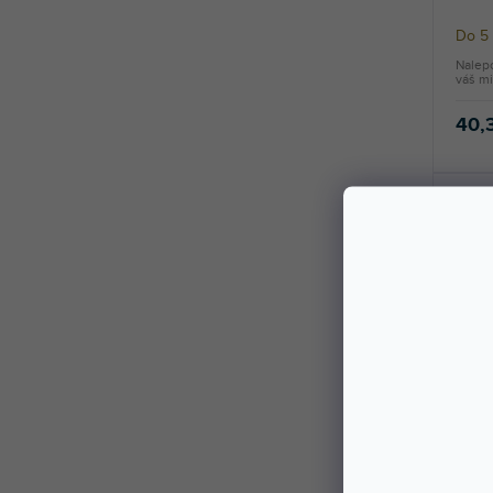
Do 5 
Nalep
váš mi
40,
Skin
Do 5 