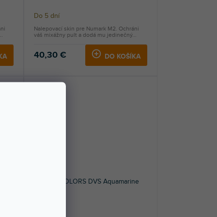
Do 5 dní
ni
Nalepovací skin pre Numark M2. Ochráni
..
váš mixážny pult a dodá mu jedinečný...
40,30 €
KA
DO KOŠÍKA
Skin M2 COLORS DVS Aquamarine
Do 5 dní