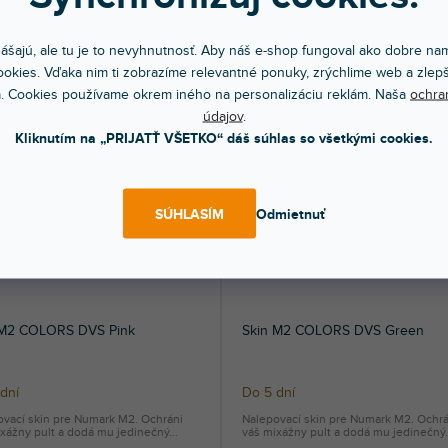
ovací skin pre Numark M2. Ochráni
Nalepovací skin pre Numark M2. Ochrá
xážny pult a dodá mu jedinečný...
váš mixážny pult a dodá mu jedinečný.
ášajú, ale tu je to nevyhnutnosť. Aby náš e-shop fungoval ako dobre nam
30 €
40,30 €
okies. Vďaka nim ti zobrazíme relevantné ponuky, zrýchlime web a zlepš
DO KOŠÍKA
DO KOŠÍ
. Cookies používame okrem iného na personalizáciu reklám. Naša
ochra
údajov
.
Kliknutím na „PRIJATŤ VŠETKO“ dáš súhlas so všetkými cookies.
SÚHLASÍM
Odmietnuť
 M2 COLORS DVS Pink
Skin M2 COLORS DVS Green
dní
Do 5 dní
ovací skin pre Numark M2. Ochráni
Nalepovací skin pre Numark M2. Ochrá
xážny pult a dodá mu jedinečný...
váš mixážny pult a dodá mu jedinečný.