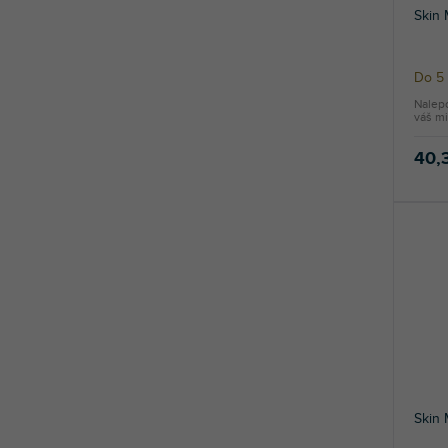
Skin
Do 5 
Nalep
váš mi
40,
Skin