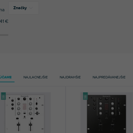
Značky
na
41
€
22
Doto Design
ÚČAME
NAJLACNEJŠIE
NAJDRAHŠIE
NAJPREDÁVANEJŠIE