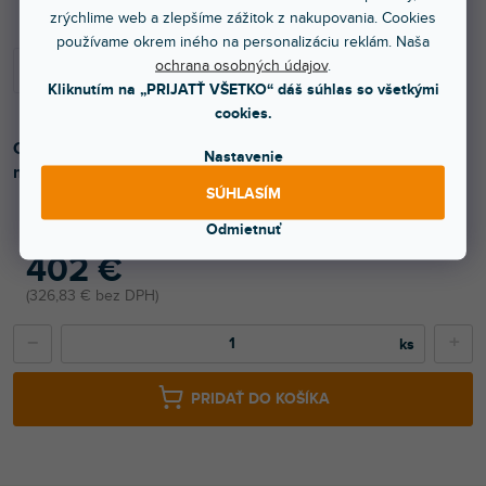
zrýchlime web a zlepšíme zážitok z nakupovania. Cookies
používame okrem iného na personalizáciu reklám. Naša
ochrana osobných údajov
.
Kliknutím na „PRIJATŤ VŠETKO“ dáš súhlas so všetkými
cookies.
Odpružená súprava držiakov s pištoľovou rukoväťou pre
Nastavenie
mikrofóny MKH 20 - MKH 70 a MKH 416.
SÚHLASÍM
Odmietnuť
402 €
326,83 € bez DPH
−
+
PRIDAŤ DO KOŠÍKA