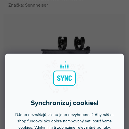
hodnotenie
Značka:
Sennheiser
produktu
je
0,0
z
5
hviezdičiek.
Synchronizuj cookies!
DJe to neznášajú, ale tu je to nevyhnutnosť. Aby náš e-
shop fungoval ako dobre namixovaný set, používame
Viac ako týždeň
cookies. Vďaka nim ti zobrazíme relevantné ponuky,