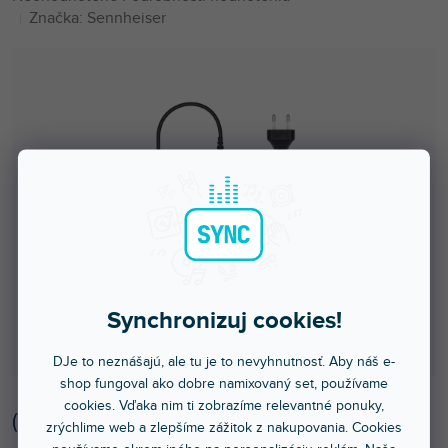
hodnotenie
Značka:
Sennheiser
produktu
je
0,0
z
5
hviezdičiek.
Synchronizuj cookies!
DJe to neznášajú, ale tu je to nevyhnutnosť. Aby náš e-
shop fungoval ako dobre namixovaný set, používame
cookies. Vďaka nim ti zobrazíme relevantné ponuky,
(
7 ks
)
zrýchlime web a zlepšíme zážitok z nakupovania. Cookies