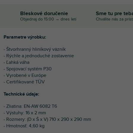
Bleskové doručenie
Sme tu pre teb
Objednaj do 15:00 → dnes letí
Chválite nás za prís
Parametre výrobku:
- Štvorhranný hliníkový väzník
- Rýchle a jednoduché zostavenie
- Ľahká váha
- Spojovací systém P30
- Vyrobené v Európe
- Certifikované TÜV
Technické údaje:
- Zliatina: EN-AW 6082 T6
- Výstuhy: 16 x 2 mm
- Rozmery: (D x Š x V) 710 x 290 x 290 mm
- Hmotnosť: 4,60 kg