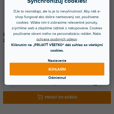
Synchronizuj cookies!
DJe to neznášajú, ale tu je to nevyhnutnosť. Aby náš e-
shop fungoval ako dobre namixovaný set, používame
cookies. Vďaka nim ti zobrazíme relevantné ponuky,
zrýchlime web a zlepšíme zážitok z nakupovania. Cookies
používame okrem iného na personalizáciu reklám. Naša
Štvorhranný hliníkový nosník. Rozmery: (D x Š x V) 710 x
ochrana osobných údajov
.
290 x 290 mm.
Kliknutím na „PRIJATŤ VŠETKO“ dáš súhlas so všetkými
cookies.
Nastavenie
136 €
SÚHLASÍM
110,57 € bez DPH
159 €
Odmietnuť
−
+
PRIDAŤ DO KOŠÍKA