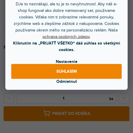
Do 3 dní
DJe to neznášajú, ale tu je to nevyhnutnosť. Aby náš e-
shop fungoval ako dobre namixovaný set, používame
cookies. Vďaka nim ti zobrazíme relevantné ponuky,
zrýchlime web a zlepšíme zážitok z nakupovania. Cookies
používame okrem iného na personalizáciu reklám. Naša
ochrana osobných údajov
.
Kliknutím na „PRIJATŤ VŠETKO“ dáš súhlas so všetkými
Hranatý hliníkový priehradový nosník.
cookies.
Nastavenie
416 €
SÚHLASÍM
338,21 € bez DPH
Odmietnuť
489 €
−
+
PRIDAŤ DO KOŠÍKA