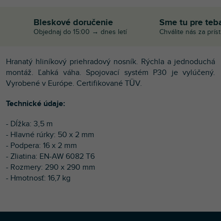
Bleskové doručenie
Sme tu pre teb
Objednaj do 15:00 → dnes letí
Chválite nás za prís
Hranatý hliníkový priehradový nosník. Rýchla a jednoduchá
montáž. Ľahká váha. Spojovací systém P30 je vylúčený.
Vyrobené v Európe. Certifikované TÜV.
Technické údaje:
- Dĺžka: 3,5 m
- Hlavné rúrky: 50 x 2 mm
- Podpera: 16 x 2 mm
- Zliatina: EN-AW 6082 T6
- Rozmery: 290 x 290 mm
- Hmotnosť: 16,7 kg