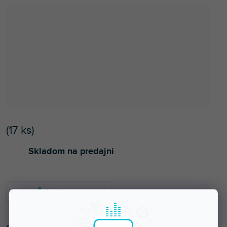
(
17 ks
)
Skladom na predajni