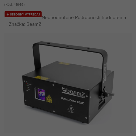
Kód:
41949
🔥 SEZÓNNY VÝPREDAJ
Priemerné
Neohodnotené
Podrobnosti hodnotenia
hodnotenie
Značka:
BeamZ
produktu
je
0,0
z
5
hviezdičiek.