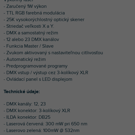
- Zaručený 1W výkon
- TTL RGB farebná modulácia
- 25K vysokorýchlostný optický skener
- Striedač veľkosti X a Y.
- DMX a samostatný režim
- 12 alebo 23 DMX kanálov
- Funkcia Master / Slave
- Zvukom aktivovaný s nastaviteľnou citlivosťou
- Automatický režim
- Predprogramované programy
- DMX vstup / výstup cez 3-kolíkový XLR
- Ovládací panel s LED displejom
Technické údaje:
- DMX kanály: 12, 23
- DMX konektor: 3-kolíkový XLR
- ILDA konektor: DB25
- Laserová červená: 300 mW pri 650 nm
- Laserovo zelená: 100mW @ 532nm