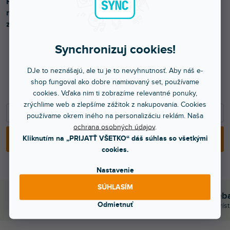
Pandora 1200 má garantovaný výstupný výkon 1 W a
maximálny výstupný výkon 1,2 W plnofarebná červená,
zelená a modrá.
Synchronizuj cookies!
292 €
DJe to neznášajú, ale tu je to nevyhnutnosť. Aby náš e-
shop fungoval ako dobre namixovaný set, používame
237,40 € bez DPH
466 €
cookies. Vďaka nim ti zobrazíme relevantné ponuky,
zrýchlime web a zlepšíme zážitok z nakupovania. Cookies
−
+
používame okrem iného na personalizáciu reklám. Naša
ochrana osobných údajov
.
Kliknutím na „PRIJATŤ VŠETKO“ dáš súhlas so všetkými
PRIDAŤ DO KOŠÍKA
cookies.
Nastavenie
SÚHLASÍM
Bleskové doručenie
Sme tu pre teb
Odmietnuť
Objednaj do 15:00 → dnes letí
Chválite nás za prís