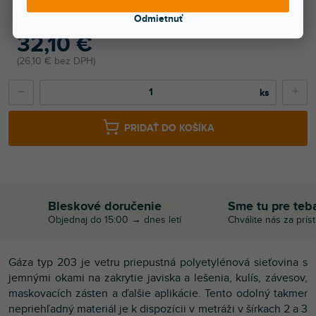
Odmietnuť
32,10 €
26,10 € bez DPH
−
+
PRIDAŤ DO KOŠÍKA
Bleskové doručenie
Sme tu pre teb
Objednaj do 15:00 → dnes letí
Chválite nás za prís
Gáza typ 203 je vetru priepustná polyetylénová sieťovina s
jemnými okami na zakrytie javiska a lešenia, kulís, závesov,
maskovacích zásten a ďalšie aplikácie. Tento odolný takmer
nepriehľadný materiál je k dispozícii v metráži v šírkach 2 a 3