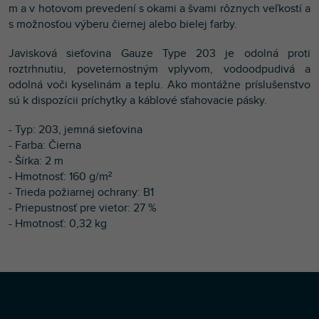
m a v hotovom prevedení s okami a švami rôznych veľkostí a
s možnosťou výberu čiernej alebo bielej farby.
Javisková sieťovina Gauze Type 203 je odolná proti
roztrhnutiu, poveternostným vplyvom, vodoodpudivá a
odolná voči kyselinám a teplu. Ako montážne príslušenstvo
sú k dispozícii príchytky a káblové sťahovacie pásky.
- Typ: 203, jemná sieťovina
- Farba: Čierna
- Šírka: 2 m
- Hmotnosť: 160 g/m²
- Trieda požiarnej ochrany: B1
- Priepustnosť pre vietor: 27 %
- Hmotnosť: 0,32 kg
Z
Copyright 2026
Profi-DJ
. Všetky práva vyhradené.