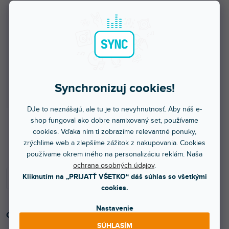
Synchronizuj cookies!
DJe to neznášajú, ale tu je to nevyhnutnosť. Aby náš e-
shop fungoval ako dobre namixovaný set, používame
cookies. Vďaka nim ti zobrazíme relevantné ponuky,
Viac ako týždeň
zrýchlime web a zlepšíme zážitok z nakupovania. Cookies
používame okrem iného na personalizáciu reklám. Naša
ochrana osobných údajov
.
Kliknutím na „PRIJATŤ VŠETKO“ dáš súhlas so všetkými
cookies.
Nastavenie
Gáza typ 203 predávaná na metre, šírka 2 m, čierna
.
SÚHLASÍM