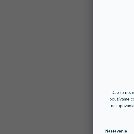
DJe to nezn
používame co
nakupovania
Nastavenie