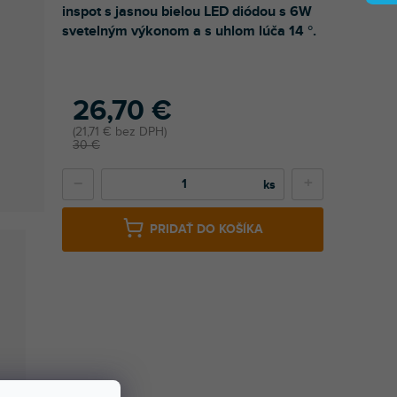
inspot s jasnou bielou LED diódou s 6W
svetelným výkonom a s uhlom lúča 14 °.
26,70 €
21,71 € bez DPH
30 €
−
+
PRIDAŤ DO KOŠÍKA