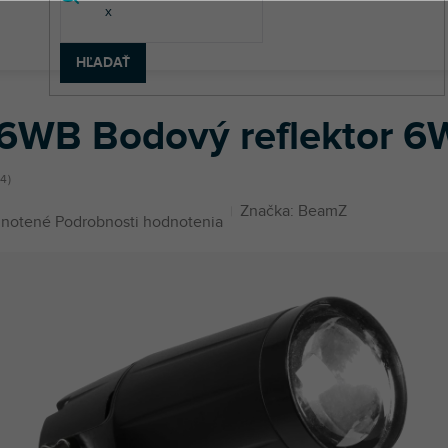
HĽADAŤ
eflektor 6W Biela LED dióda
6WB Bodový reflektor 6W
54
Značka:
BeamZ
né
notené
Podrobnosti hodnotenia
enie
u
iek.