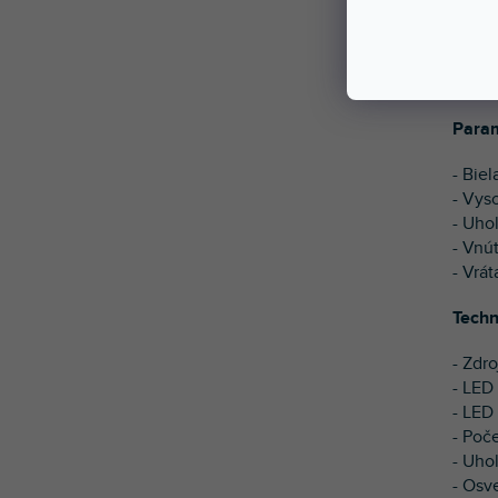
Pinsp
a vys
Param
- Bie
- Vys
- Uhol
- Vnú
- Vrá
Techn
- Zdr
- LED 
- LED
- Poč
- Uhol
- Osv