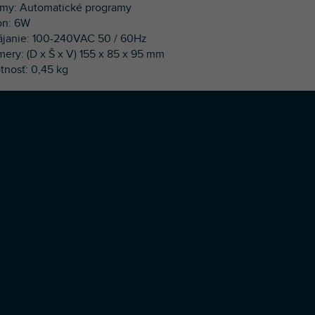
imy: Automatické programy
kon: 6W
ájanie: 100-240VAC 50 / 60Hz
mery: (D x Š x V) 155 x 85 x 95 mm
tnosť: 0,45 kg