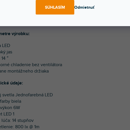
SÚHLASÍM
Odmietnuť
ot s jasnou bielou LED diódou s 6W svetelným výkonom a s uhlo
oký svetelný výkon.
etre výrobku:
la LED
oký jas
 14 °
torné chladenie bez ventilátora
tane montážneho držiaka
ické údaje:
oj svetla Jednofarebná LED
farby biela
 výkon 6W
et LED 1
 lúča: 14 stupňov
etlenie: 800 lx @ 1m