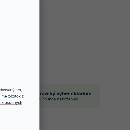
ixovaný set,
Obrovský výber skladom
íme zážitok z
p
Aj to, čo inde nezoženieš
na osobných
OTENIE