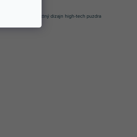
m lúča 14 °. Kompaktný dizajn high-tech puzdra