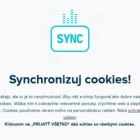
Synchronizuj cookies!
ášajú, ale tu je to nevyhnutnosť. Aby náš e-shop fungoval ako dobre nam
Bleskové doručenie
Sme tu pre teba
okies. Vďaka nim ti zobrazíme relevantné ponuky, zrýchlime web a zlepš
Objednaj do 15:00 → dnes letí
Chválite nás za prístu
. Cookies používame okrem iného na personalizáciu reklám. Naša
ochra
údajov
.
Kliknutím na „PRIJATŤ VŠETKO“ dáš súhlas so všetkými cookies.
POPIS
VIDEÁ (1)
HODN