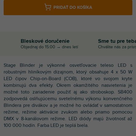
PRIDAŤ DO KOŠÍKA
Bleskové doručenie
Sme tu pre teb
Objednaj do 15:00 → dnes letí
Chválite nás za prís
Stage Blinder je výkonné osvetľovacie teleso LED s
robustným hliníkovým dizajnom, ktorý obsahuje 4 x 50 W
LED čipov Chip-on-Board (COB), ktoré vo svojom kryte
kombinujú dva efekty. Okrem okamžitého nasvietenia je
možné toto zariadenie použiť aj ako stroboskop. SB400
zodpovedá oslňujúcemu svetelnému výkonu konvenčného
Blindera pre divákov a je možné ho ovládať v samostatnom
režime, režime aktivácie zvukom alebo priamo pomocou
DMX v 8-kanálovom režime. LED diódy majú životnosť až
100 000 hodín. Farba LED je teplá biela.