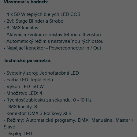
Vlastnosti v bodoch:
- 4 x 50 W teplých bielych LED COB
- 2v1: Stage Blinder a Strobe
- 8 DMX kanálov
- Aktivácia zvukom s nastaviteľnou citlivosťou
- Automatický režim s nastaviteľnou rýchlosťou
- Napájací konektor - Powerconnector In / Out
Technické parametre:
- Svetelný zdroj: Jednofarebná LED
- Farba LED: teplá biela
- Výkon LED: 50 W
- Množstvo LED: 4
- Rýchlosť záblesku za sekundu: 0 - 10 Hz
- DMX kanály: 8
- Konektor: DMX 3-kolíkový XLR
- Režimy: Automatické programy, DMX, Manuálne, Master /
Slave
- Displej: LED