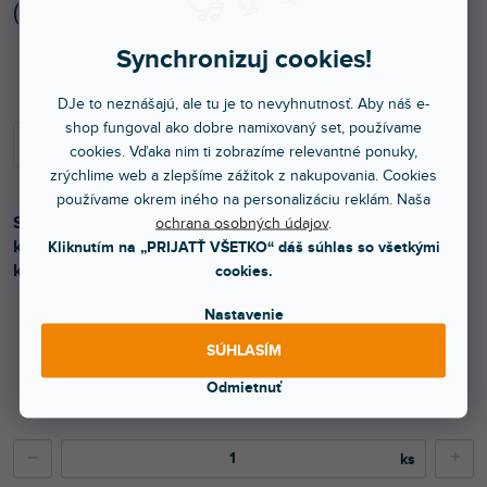
(
10 ks
)
Synchronizuj cookies!
Skladom na predajni
DJe to neznášajú, ale tu je to nevyhnutnosť. Aby náš e-
shop fungoval ako dobre namixovaný set, používame
cookies. Vďaka nim ti zobrazíme relevantné ponuky,
zrýchlime web a zlepšíme zážitok z nakupovania. Cookies
používame okrem iného na personalizáciu reklám. Naša
Stage Blinder je výkonným osvetľovacím telesom LED,
ochrana osobných údajov
.
ktoré obsahuje 4 x 50 W LED čipov Chip-on-Board (COB),
Kliknutím na „PRIJATŤ VŠETKO“ dáš súhlas so všetkými
ktoré vo svojom kryte kombinujú dva efekty.
cookies.
Nastavenie
SÚHLASÍM
206 €
Odmietnuť
167,48 € bez DPH
290 €
−
+