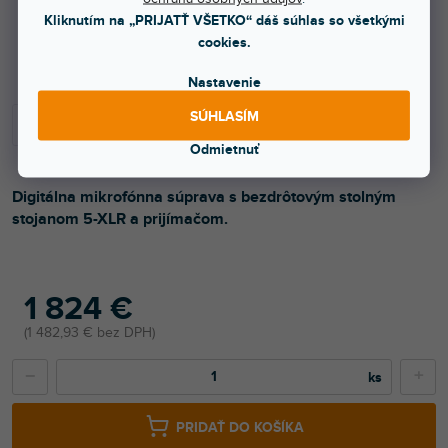
Kliknutím na „PRIJATŤ VŠETKO“ dáš súhlas so všetkými
cookies.
Viac ako týždeň
Nastavenie
SÚHLASÍM
Odmietnuť
Digitálna mikrofónna súprava s bezdrôtovým stolným
stojanom 5-XLR a prijímačom.
1 824 €
1 482,93 € bez DPH
−
+
PRIDAŤ DO KOŠÍKA