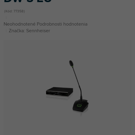
Kód:
77358
Priemerné
Neohodnotené
Podrobnosti hodnotenia
hodnotenie
Značka:
Sennheiser
produktu
je
0,0
z
5
hviezdičiek.