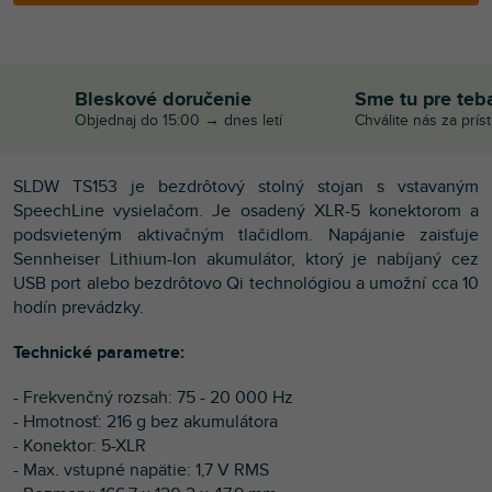
Bleskové doručenie
Sme tu pre teb
Objednaj do 15:00 → dnes letí
Chválite nás za prís
SLDW TS153 je bezdrôtový stolný stojan s vstavaným
SpeechLine vysielačom. Je osadený XLR-5 konektorom a
podsvieteným aktivačným tlačidlom. Napájanie zaisťuje
Sennheiser Lithium-Ion akumulátor, ktorý je nabíjaný cez
USB port alebo bezdrôtovo Qi technológiou a umožní cca 10
hodín prevádzky.
Technické parametre:
- Frekvenčný rozsah: 75 - 20 000 Hz
- Hmotnosť: 216 g bez akumulátora
- Konektor: 5-XLR
- Max. vstupné napätie: 1,7 V RMS