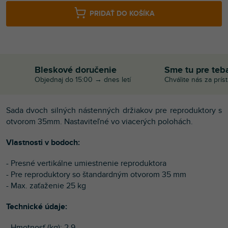
PRIDAŤ DO KOŠÍKA
Bleskové doručenie
Sme tu pre teb
Objednaj do 15:00 → dnes letí
Chválite nás za prís
Sada dvoch silných nástenných držiakov pre reproduktory s
otvorom 35mm. Nastaviteľné vo viacerých polohách.
Vlastnosti v bodoch:
- Presné vertikálne umiestnenie reproduktora
- Pre reproduktory so štandardným otvorom 35 mm
- Max. zaťaženie 25 kg
Technické údaje:
- Hmotnosť (kg): 2.9