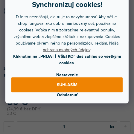
Synchronizuj cookies!
(
7 ks
)
DJe to neznášajú, ale tu je to nevyhnutnosť. Aby náš e-
Skladom na predajni
shop fungoval ako dobre namixovaný set, používame
cookies. Vďaka nim ti zobrazíme relevantné ponuky,
zrýchlime web a zlepšíme zážitok z nakupovania. Cookies
používame okrem iného na personalizáciu reklám. Naša
ochrana osobných údajov
.
Kliknutím na „PRIJATŤ VŠETKO“ dáš súhlas so všetkými
cookies.
Sada dvoch silných nástenných držiakov pre reproduktory
s otvorom 35mm. Nastaviteľné vo viacerých polohách.
Nastavenie
SÚHLASÍM
Odmietnuť
30 €
24,39 € bez DPH
33 €
−
+