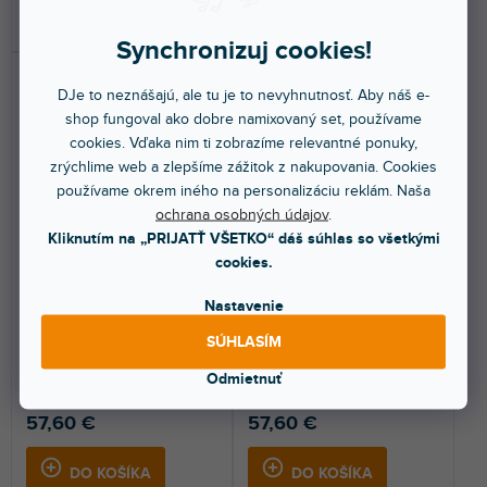
DO KOŠÍKA
DO KOŠÍKA
Synchronizuj cookies!
DJe to neznášajú, ale tu je to nevyhnutnosť. Aby náš e-
shop fungoval ako dobre namixovaný set, používame
cookies. Vďaka nim ti zobrazíme relevantné ponuky,
zrýchlime web a zlepšíme zážitok z nakupovania. Cookies
používame okrem iného na personalizáciu reklám. Naša
ochrana osobných údajov
.
Skin XONE 62 FULL
Skin XONE 62 FULL
Kliknutím na „PRIJATŤ VŠETKO“ dáš súhlas so všetkými
COLORS Stone Beige
COLORS Graphite Grey
cookies.
Nastavenie
Do 5 dní
Do 5 dní
SÚHLASÍM
Nalepovací skin pre Allen &
Nalepovací skin pre Allen &
Heath XONE:62. Ochráni váš
Heath XONE:62. Ochráni váš
Odmietnuť
mixážny pult a dodá mu...
mixážny pult a dodá mu...
57,60 €
57,60 €
DO KOŠÍKA
DO KOŠÍKA