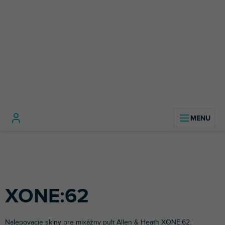
Prejsť
na
obsah
DJ
DJ
XONE:6
Domov
technika
Príslušenstvo
Polepy
mixážne
Allen &
pre DJov
pulty
Heath
XONE:62
Nalepovacie skiny pre mixážny pult
Allen & Heath
XONE:62.