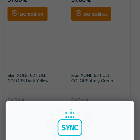
57,60 €
57,60 €
DO KOŠÍKA
DO KOŠÍKA
Skin XONE 62 FULL
Skin XONE 62 FULL
COLORS Dark Yellow
COLORS Army Green
Do 5 dní
Do 5 dní
Nalepovací skin pre Allen &
Nalepovací skin pre Allen &
Heath XONE:62. Ochráni váš
Heath XONE:62. Ochráni váš
mixážny pult a dodá mu...
mixážny pult a dodá mu...
57,60 €
57,60 €