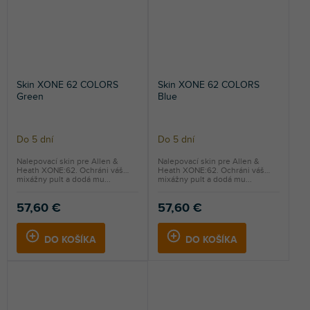
Skin XONE 62 COLORS
Skin XONE 62 COLORS
Green
Blue
Do 5 dní
Do 5 dní
Nalepovací skin pre Allen &
Nalepovací skin pre Allen &
Heath XONE:62. Ochráni váš
Heath XONE:62. Ochráni váš
mixážny pult a dodá mu...
mixážny pult a dodá mu...
57,60 €
57,60 €
DO KOŠÍKA
DO KOŠÍKA