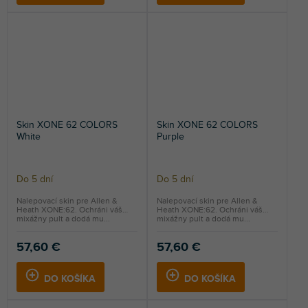
Skin XONE 62 COLORS
Skin XONE 62 COLORS
White
Purple
Do 5 dní
Do 5 dní
Nalepovací skin pre Allen &
Nalepovací skin pre Allen &
Heath XONE:62. Ochráni váš
Heath XONE:62. Ochráni váš
mixážny pult a dodá mu...
mixážny pult a dodá mu...
57,60 €
57,60 €
DO KOŠÍKA
DO KOŠÍKA