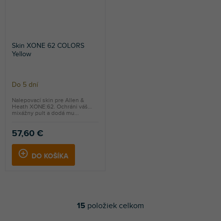
Skin XONE 62 COLORS
Yellow
Do 5 dní
Nalepovací skin pre Allen &
Heath XONE:62. Ochráni váš
mixážny pult a dodá mu...
57,60 €
DO KOŠÍKA
15
položiek celkom
O
v