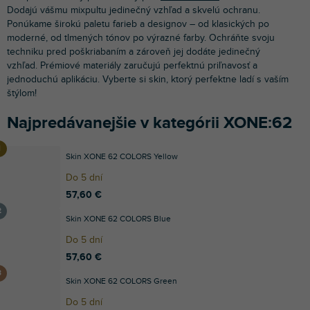
Dodajú vášmu mixpultu jedinečný vzhľad a skvelú ochranu.
Ponúkame širokú paletu farieb a designov – od klasických po
moderné, od tlmených tónov po výrazné farby. Ochráňte svoju
techniku pred poškriabaním a zároveň jej dodáte jedinečný
vzhľad. Prémiové materiály zaručujú perfektnú priľnavosť a
jednoduchú aplikáciu. Vyberte si skin, ktorý perfektne ladí s vaším
štýlom!
Najpredávanejšie v kategórii XONE:62
Skin XONE 62 COLORS Yellow
Do 5 dní
57,60 €
Skin XONE 62 COLORS Blue
Do 5 dní
57,60 €
Skin XONE 62 COLORS Green
Do 5 dní