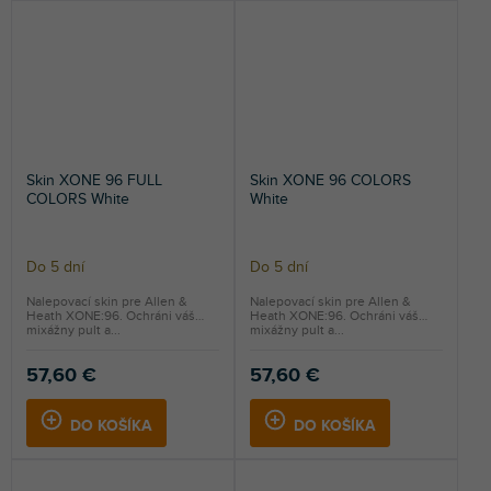
Skin XONE 96 FULL
Skin XONE 96 COLORS
COLORS White
White
Do 5 dní
Do 5 dní
Nalepovací skin pre Allen &
Nalepovací skin pre Allen &
Heath XONE:96. Ochráni váš
Heath XONE:96. Ochráni váš
mixážny pult a...
mixážny pult a...
57,60 €
57,60 €
DO KOŠÍKA
DO KOŠÍKA