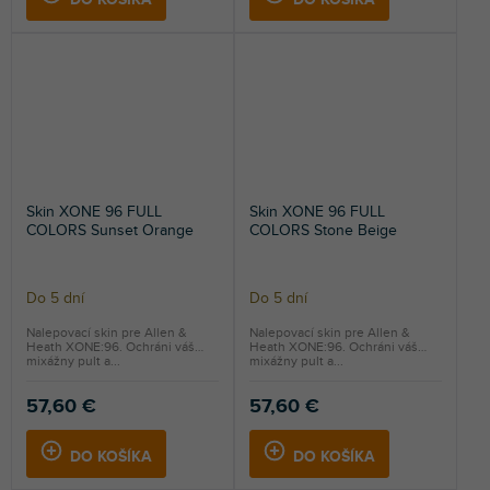
Skin XONE 96 FULL
Skin XONE 96 FULL
COLORS Sunset Orange
COLORS Stone Beige
Do 5 dní
Do 5 dní
Nalepovací skin pre Allen &
Nalepovací skin pre Allen &
Heath XONE:96. Ochráni váš
Heath XONE:96. Ochráni váš
mixážny pult a...
mixážny pult a...
57,60 €
57,60 €
DO KOŠÍKA
DO KOŠÍKA