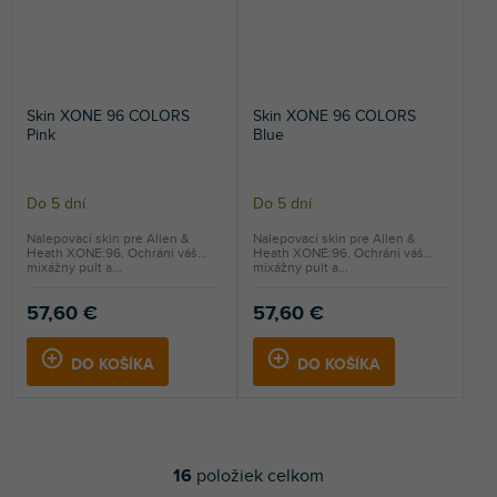
Skin XONE 96 COLORS
Skin XONE 96 COLORS
Pink
Blue
Do 5 dní
Do 5 dní
Nalepovací skin pre Allen &
Nalepovací skin pre Allen &
Heath XONE:96. Ochráni váš
Heath XONE:96. Ochráni váš
mixážny pult a...
mixážny pult a...
57,60 €
57,60 €
DO KOŠÍKA
DO KOŠÍKA
16
položiek celkom
O