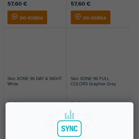
57,60 €
57,60 €
DO KOŠÍKA
DO KOŠÍKA
Skin XONE 96 DAY & NIGHT
Skin XONE 96 FULL
White
COLORS Graphite Grey
Do 5 dní
Do 5 dní
Nalepovací skin pre Allen &
Nalepovací skin pre Allen &
Heath XONE:96. Ochráni váš
Heath XONE:96. Ochráni váš
mixážny pult a...
mixážny pult a...
57,60 €
57,60 €