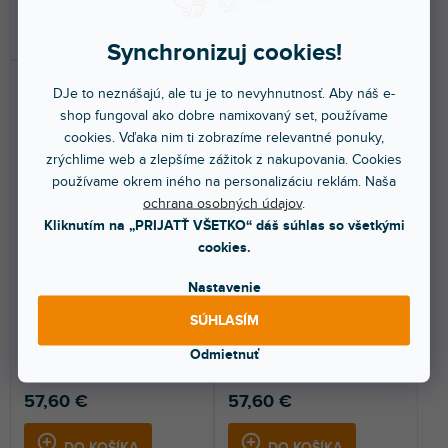
DO KOŠÍKA
DO KOŠÍKA
Synchronizuj cookies!
DJe to neznášajú, ale tu je to nevyhnutnosť. Aby náš e-
shop fungoval ako dobre namixovaný set, používame
cookies. Vďaka nim ti zobrazíme relevantné ponuky,
zrýchlime web a zlepšíme zážitok z nakupovania. Cookies
používame okrem iného na personalizáciu reklám. Naša
ochrana osobných údajov
.
Skin XONE 96 FULL
Skin XONE 96 FULL
Kliknutím na „PRIJATŤ VŠETKO“ dáš súhlas so všetkými
COLORS Aurora Red
COLORS Dark Yellow
cookies.
Nastavenie
Do 5 dní
Do 5 dní
SÚHLASÍM
Nalepovací skin pre Allen &
Nalepovací skin pre Allen &
Heath XONE:96. Ochráni váš
Heath XONE:96. Ochráni váš
Odmietnuť
mixážny pult a...
mixážny pult a...
57,60 €
57,60 €
DO KOŠÍKA
DO KOŠÍKA