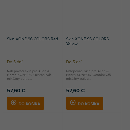
Skin XONE 96 COLORS Red
Skin XONE 96 COLORS
Yellow
Do 5 dní
Do 5 dní
Nalepovací skin pre Allen &
Nalepovací skin pre Allen &
Heath XONE:96. Ochráni váš
Heath XONE:96. Ochráni váš
mixážny pult a...
mixážny pult a...
57,60 €
57,60 €
DO KOŠÍKA
DO KOŠÍKA