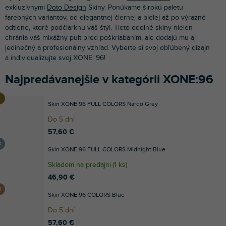
exkluzívnymi
Doto Design
Skiny. Ponúkame širokú paletu
farebných variantov, od elegantnej čiernej a bielej až po výrazné
odtiene, ktoré podčiarknu váš štýl. Tieto odolné skiny nielen
chránia váš mixážny pult pred poškriabaním, ale dodajú mu aj
jedinečný a profesionálny vzhľad. Vyberte si svoj obľúbený dizajn
a individualizujte svoj XONE: 96!
Najpredávanejšie v kategórii XONE:96
Skin XONE 96 FULL COLORS Nardo Grey
Do 5 dní
57,60 €
Skin XONE 96 FULL COLORS Midnight Blue
Skladom na predajni
(
1 ks
)
46,90 €
Skin XONE 96 COLORS Blue
Do 5 dní
57,60 €