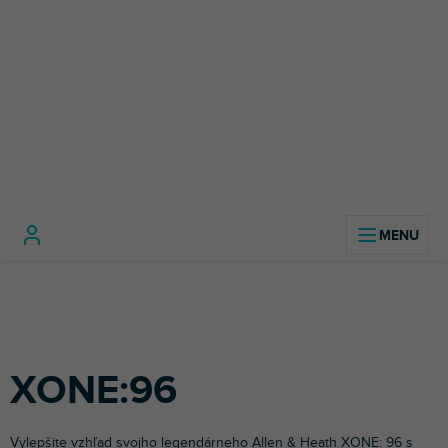
Prejsť
na
obsah
DJ
DJ
XONE:9
Domov
technika
Príslušenstvo
Polepy
mixážne
Allen &
pre DJov
pulty
Heath
XONE:96
Vylepšite vzhľad svojho legendárneho
Allen & Heath
XONE: 96 s